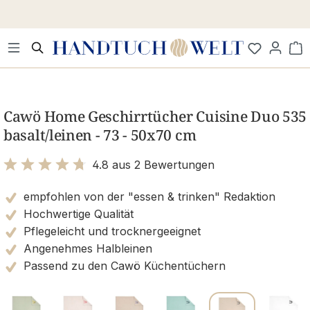
Zum Hauptinhalt springen
Wa
Bildergalerie überspringen
Cawö Home Geschirrtücher Cuisine Duo 535
basalt/leinen - 73 - 50x70 cm
4.8 aus 2 Bewertungen
Bewertung mit 4.8 von 5 Sternen
empfohlen von der "essen & trinken" Redaktion
Hochwertige Qualität
Pflegeleicht und trocknergeeignet
Angenehmes Halbleinen
Passend zu den Cawö Küchentüchern