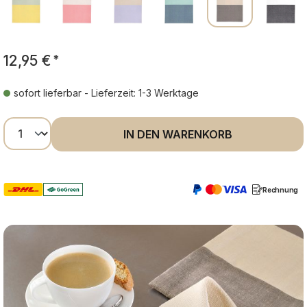
12,95 €
*
sofort lieferbar - Lieferzeit: 1-3 Werktage
Produkt Anzahl: Gib den gewünschten Wer
IN DEN WARENKORB
Rechnung