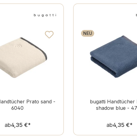
NEU
Handtücher Prato sand -
bugatti Handtücher 
6040
shadow blue - 4
Regulärer Preis:
Regulär
ab
4,35 €
*
ab
4,35 €
*