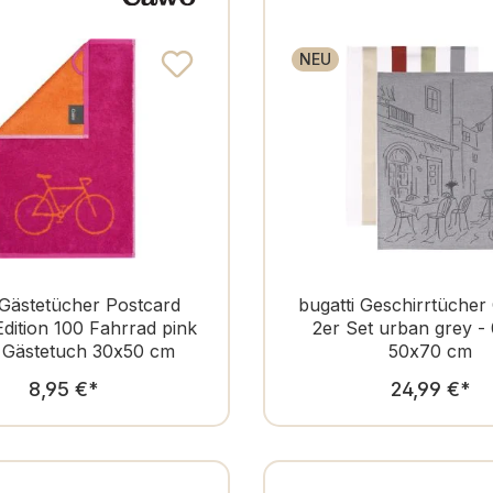
NEU
Gästetücher Postcard
bugatti Geschirrtücher
dition 100 Fahrrad pink
2er Set urban grey -
- Gästetuch 30x50 cm
50x70 cm
Regulärer Preis:
Regulär
8,95 €
*
24,99 €
*