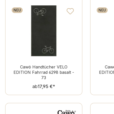
Stoff
Material
NEU
NEU
Bewertung mind.
Cawö Handtücher VELO
Caw
EDITION Fahrrad 6298 basalt -
EDITION
73
Regulärer Preis:
ab
17,95 €
*