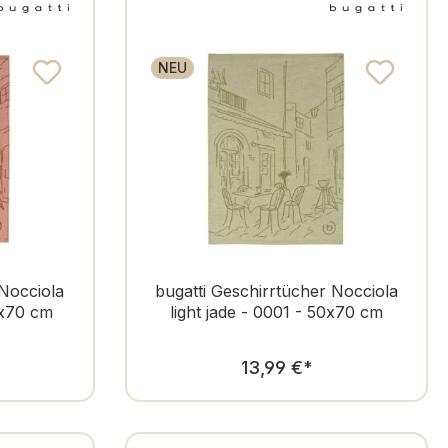
NEU
 Nocciola
bugatti Geschirrtücher Nocciola
0x70 cm
light jade - 0001 - 50x70 cm
er Preis:
Regulärer Preis:
13,99 €
*