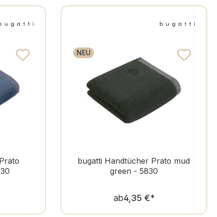
NEU
Prato
bugatti Handtücher Prato mud
730
green - 5830
er Preis:
Regulärer Preis:
ab
4,35 €
*