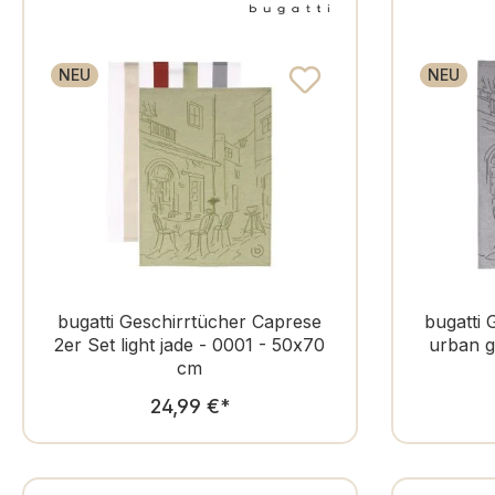
NEU
NEU
bugatti Geschirrtücher Caprese
bugatti 
2er Set light jade - 0001 - 50x70
urban g
cm
Regulärer Preis:
24,99 €
*