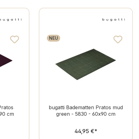
NEU
Pratos
bugatti Badematten Pratos mud
x90 cm
green - 5830 - 60x90 cm
er Preis:
Regulärer Preis:
44,95 €
*