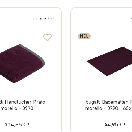
NEU
tti Handtücher Prato
bugatti Badematten 
morello - 3990
morello - 3990 - 60
Regulärer Preis:
Regulär
ab
4,35 €
*
44,95 €
*