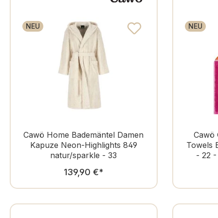
NEU
NEU
Cawö Home Bademäntel Damen
Cawö 
Kapuze Neon-Highlights 849
Towels E
natur/sparkle - 33
- 22 
Regulärer Preis:
139,90 €
*