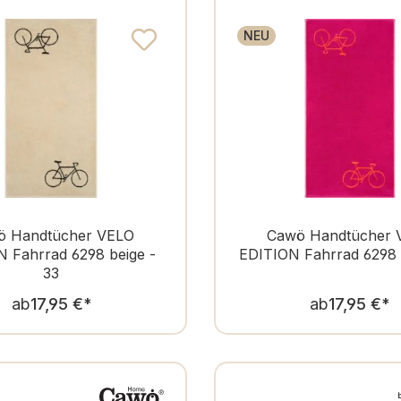
Qualität
Serie
NEU
ö Handtücher VELO
Cawö Handtücher 
 Fahrrad 6298 beige -
EDITION Fahrrad 6298 
33
Regulärer Preis:
Regulär
ab
17,95 €
*
ab
17,95 €
*