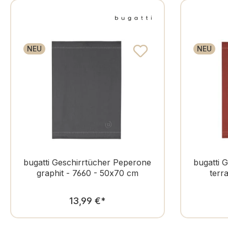
NEU
NEU
bugatti Geschirrtücher Peperone
bugatti 
graphit - 7660 - 50x70 cm
terr
Regulärer Preis:
13,99 €
*