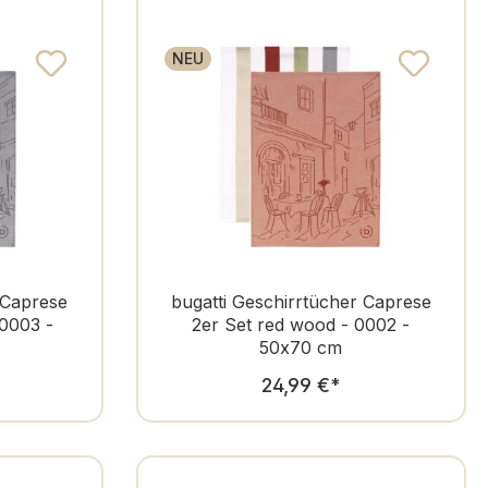
NEU
 Caprese
bugatti Geschirrtücher Caprese
 0003 -
2er Set red wood - 0002 -
50x70 cm
er Preis:
Regulärer Preis:
24,99 €
*