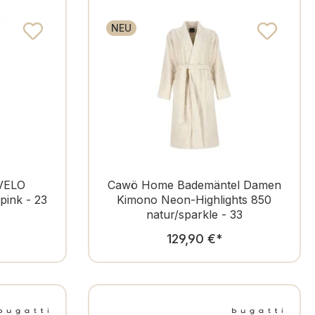
Made in
Typ
NEU
VELO
Cawö Home Bademäntel Damen
pink - 23
Kimono Neon-Highlights 850
natur/sparkle - 33
er Preis:
Regulärer Preis:
129,90 €
*