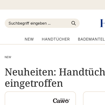
m Hauptinhalt springen
Zur Suche springen
Zur Hauptnavigation springen
NEW
HANDTÜCHER
BADEMANTEL
NEW
Neuheiten: Handtüche
eingetroffen
Marke
Geschlecht