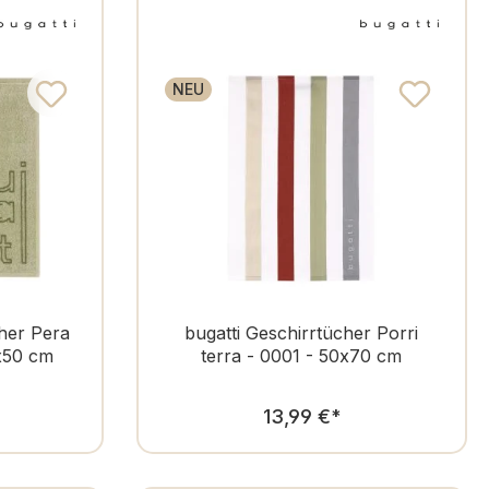
NEU
her Pera
bugatti Geschirrtücher Porri
0x50 cm
terra - 0001 - 50x70 cm
er Preis:
Regulärer Preis:
13,99 €
*