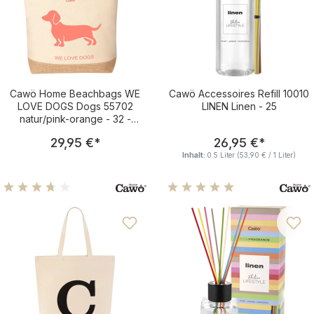
Cawö Home Beachbags WE
Cawö Accessoires Refill 10010
LOVE DOGS Dogs 55702
LINEN Linen - 25
natur/pink-orange - 32 -
40x55 cm
Regulärer Preis:
Regulärer Pre
29,95 €
*
26,95 €
*
Inhalt:
0.5 Liter
(53,90 € / 1 Liter)
Durchschnittliche Bewertung von 3.75 von 5 Sternen
Durchschnittliche Bewertu