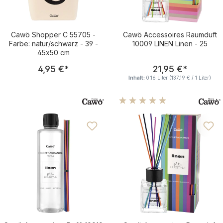
Cawö Shopper C 55705 -
Cawö Accessoires Raumduft
Farbe: natur/schwarz - 39 -
10009 LINEN Linen - 25
45x50 cm
Regulärer Preis:
Regulärer Pre
4,95 €
*
21,95 €
*
Inhalt:
0.16 Liter
(137,19 € / 1 Liter)
Durchschnittliche Bewertu