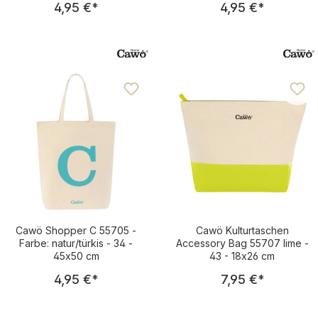
4,95 €
*
4,95 €
*
Cawö Shopper C 55705 -
Cawö Kulturtaschen
Farbe: natur/türkis - 34 -
Accessory Bag 55707 lime -
45x50 cm
43 - 18x26 cm
Regulärer Preis:
Regulärer Pre
4,95 €
*
7,95 €
*