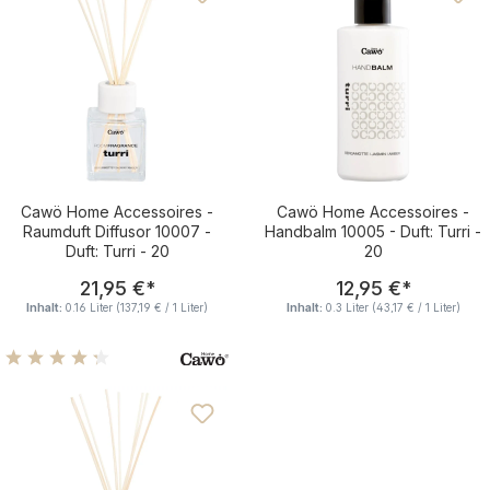
Cawö Home Accessoires -
Cawö Home Accessoires -
Raumduft Diffusor 10007 -
Handbalm 10005 - Duft: Turri -
Duft: Turri - 20
20
Regulärer Preis:
Regulärer Pre
21,95 €
*
12,95 €
*
Inhalt:
0.16 Liter
(137,19 € / 1 Liter)
Inhalt:
0.3 Liter
(43,17 € / 1 Liter)
Durchschnittliche Bewertung von 4.35 von 5 Sternen