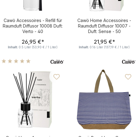
Cawö Accessoires - Refill für
Cawö Home Accessoires -
Raumduft Diffusor 10008 Duft:
Raumduft Diffusor 10007 -
Verto - 40
Duft: Sense - 50
Regulärer Preis:
Regulärer Pre
26,95 €
*
21,95 €
*
Inhalt:
0.5 Liter
(53,90 € / 1 Liter)
Inhalt:
0.16 Liter
(137,19 € / 1 Liter)
Durchschnittliche Bewertung von 4.88 von 5 Sternen