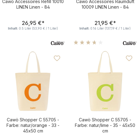
Cawö Accessoires Refill 10010
Cawö Accessoires Raumduft
LINEN Linen - 84
10009 LINEN Linen - 84
Regulärer Preis:
Regulärer Pre
26,95 €
*
21,95 €
*
Inhalt:
0.5 Liter
(53,90 € / 1 Liter)
Inhalt:
0.16 Liter
(137,19 € / 1 Liter)
Durchschnittliche Bewertu
Cawö Shopper C 55705 -
Cawö Shopper C 55705 -
Farbe: natur/orange - 33 -
Farbe: natur/lime - 35 - 45x50
45x50 cm
cm
Regulärer Preis:
Regulärer Pre