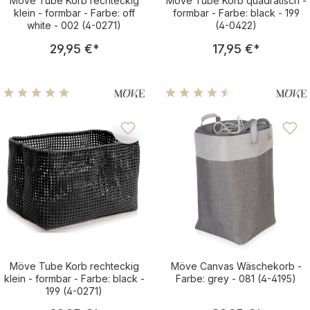
Möve Tube Korb rechteckig
Möve Tube Korb quadratisch -
klein - formbar - Farbe: off
formbar - Farbe: black - 199
white - 002 (4-0271)
(4-0422)
Regulärer Preis:
Regulärer Pre
29,95 €
*
17,95 €
*
Durchschnittliche Bewertung von 5 von 5 Sternen
Durchschnittliche Bewertu
Möve Tube Korb rechteckig
Möve Canvas Wäschekorb -
klein - formbar - Farbe: black -
Farbe: grey - 081 (4-4195)
199 (4-0271)
Regulärer Preis:
Regulärer Pre