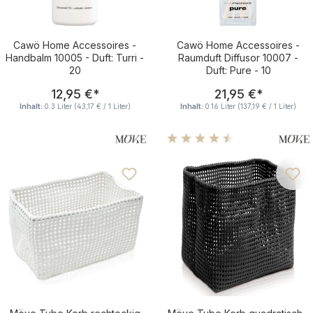
Cawö Home Accessoires -
Cawö Home Accessoires -
Handbalm 10005 - Duft: Turri -
Raumduft Diffusor 10007 -
20
Duft: Pure - 10
Regulärer Preis:
Regulärer Pre
12,95 €
*
21,95 €
*
Inhalt:
0.3 Liter
(43,17 € / 1 Liter)
Inhalt:
0.16 Liter
(137,19 € / 1 Liter)
Durchschnittliche Bewertu