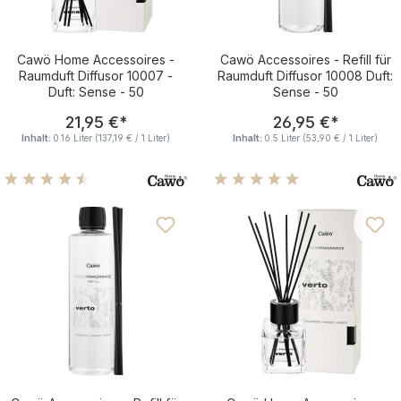
Cawö Home Accessoires -
Cawö Accessoires - Refill für
Raumduft Diffusor 10007 -
Raumduft Diffusor 10008 Duft:
Duft: Sense - 50
Sense - 50
Regulärer Preis:
Regulärer Pre
21,95 €
*
26,95 €
*
Inhalt:
0.16 Liter
(137,19 € / 1 Liter)
Inhalt:
0.5 Liter
(53,90 € / 1 Liter)
Durchschnittliche Bewertung von 4.5 von 5 Sternen
Durchschnittliche Bewertu