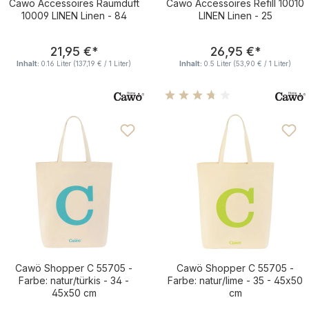
Cawö Accessoires Raumduft
Cawö Accessoires Refill 10010
10009 LINEN Linen - 84
LINEN Linen - 25
Regulärer Preis:
Regulärer Pre
21,95 €
*
26,95 €
*
Inhalt:
0.16 Liter
(137,19 € / 1 Liter)
Inhalt:
0.5 Liter
(53,90 € / 1 Liter)
Durchschnittliche Bewertu
Cawö Shopper C 55705 -
Cawö Shopper C 55705 -
Farbe: natur/türkis - 34 -
Farbe: natur/lime - 35 - 45x50
45x50 cm
cm
Regulärer Preis:
Regulärer Pre