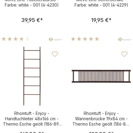
Farbe: white - 001 (4-4230)
Farbe: white - 001 (4-4229)
Regulärer Preis:
Regulärer Pre
39,95 €
*
19,95 €
*
Durchschnittliche Bewertung von 4 von 5 Sternen
Durchschnittliche Bewertu
Rhomtuft - Enjoy -
Rhomtuft - Enjoy -
Handtuchleiter 48x166 cm -
Wannenbrücke 19x84 cm -
Thermo Esche geölt (186-89-
Thermo Esche geölt (186-88-
069)
033)
Regulärer Preis:
Regulärer Pre