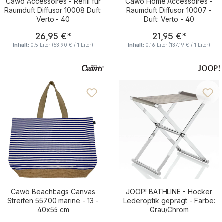
Cawö Accessoires - Refill für
Cawö Home Accessoires -
Raumduft Diffusor 10008 Duft:
Raumduft Diffusor 10007 -
Verto - 40
Duft: Verto - 40
Regulärer Preis:
Regulärer Pre
26,95 €
*
21,95 €
*
Inhalt:
0.5 Liter
(53,90 € / 1 Liter)
Inhalt:
0.16 Liter
(137,19 € / 1 Liter)
Cawö Beachbags Canvas
JOOP! BATHLINE - Hocker
Streifen 55700 marine - 13 -
Lederoptik geprägt - Farbe:
40x55 cm
Grau/Chrom
Regulärer Preis:
Regulärer Pre