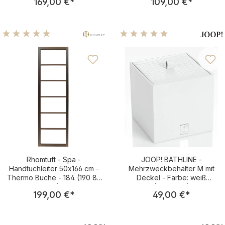
169,00 €
*
109,00 €
*
Durchschnittliche Bewertung von 5 von 5 Sternen
Durchschnittliche Bewertu
Rhomtuft - Spa -
JOOP! BATHLINE -
Handtuchleiter 50x166 cm -
Mehrzweckbehälter M mit
Thermo Buche - 184 (190 89
Deckel - Farbe: weiß
121)
(011211410)
Regulärer Preis:
Regulärer Pre
199,00 €
*
49,00 €
*