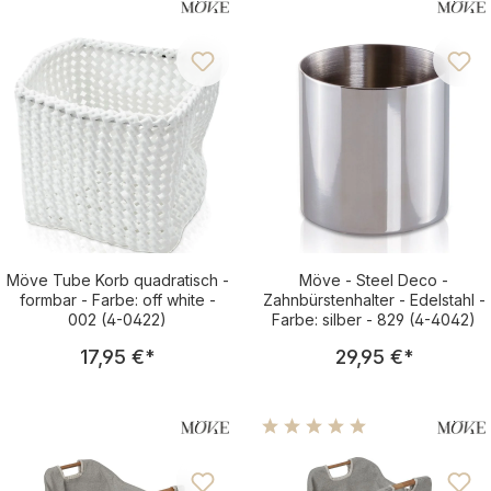
Möve Tube Korb quadratisch -
Möve - Steel Deco -
formbar - Farbe: off white -
Zahnbürstenhalter - Edelstahl -
002 (4-0422)
Farbe: silber - 829 (4-4042)
Regulärer Preis:
Regulärer Pre
17,95 €
*
29,95 €
*
Durchschnittliche Bewertu