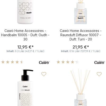
Cawö Home Accessoires -
Cawö Home Accessoires -
Handbalm 10005 - Duft: Oudh -
Raumduft Diffusor 10007 -
30
Duft: Turri - 20
Regulärer Preis:
Regulärer Pre
12,95 €
*
21,95 €
*
Inhalt:
0.3 Liter
(43,17 € / 1 Liter)
Inhalt:
0.16 Liter
(137,19 € / 1 Liter)
Durchschnittliche Bewertung von 4.42 von 5 Sternen
Durchschnittliche Bewertu