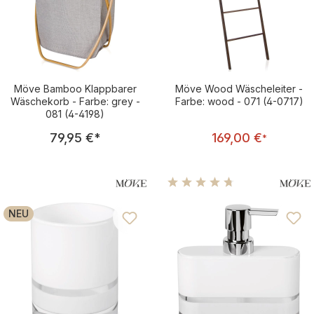
Möve Bamboo Klappbarer
Möve Wood Wäscheleiter -
Wäschekorb - Farbe: grey -
Farbe: wood - 071 (4-0717)
081 (4-4198)
Regulärer Preis:
Regulärer Pre
79,95 €
*
169,00 €
*
Durchschnittliche Bewertu
NEU