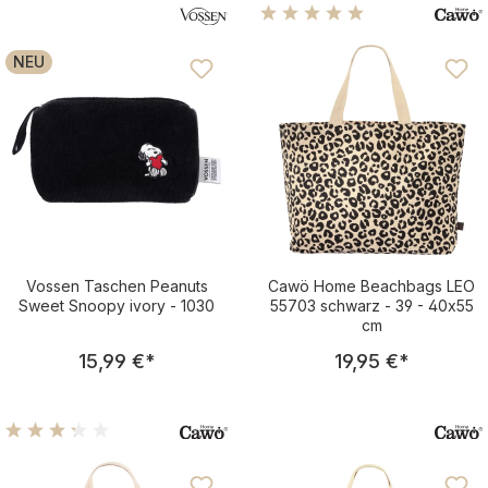
praktisch fürs Badezimmer
Durchschnittliche Bewertu
NEU
Vossen Taschen Peanuts
Cawö Home Beachbags LEO
Sweet Snoopy ivory - 1030
55703 schwarz - 39 - 40x55
cm
Regulärer Preis:
Regulärer Pre
15,99 €
*
19,95 €
*
Durchschnittliche Bewertung von 3.25 von 5 Sternen