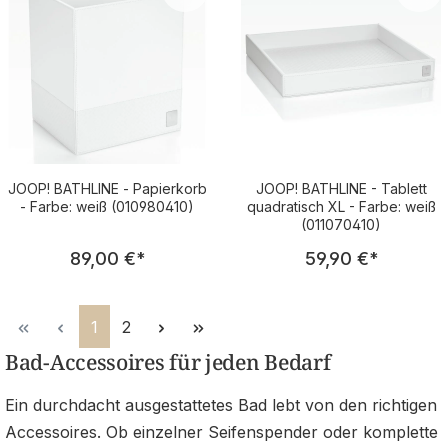
JOOP! BATHLINE - Papierkorb
JOOP! BATHLINE - Tablett
- Farbe: weiß (010980410)
quadratisch XL - Farbe: weiß
(011070410)
Regulärer Preis:
Regulärer Pre
89,00 €
*
59,90 €
*
Seite
Seite
1
2
Bad-Accessoires für jeden Bedarf
Ein durchdacht ausgestattetes Bad lebt von den richtigen
Accessoires. Ob einzelner Seifenspender oder komplette