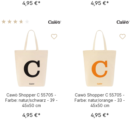
4,95 €
*
4,95 €
*
Durchschnittliche Bewertung von 3.75 von 5 Sternen
Cawö Shopper C 55705 -
Cawö Shopper C 55705 -
Farbe: natur/schwarz - 39 -
Farbe: natur/orange - 33 -
45x50 cm
45x50 cm
Regulärer Preis:
Regulärer Pre
4,95 €
*
4,95 €
*