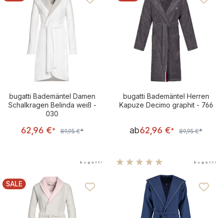
RABATT
RABATT
bugatti Bademäntel Damen
bugatti Bademäntel Herren
Schalkragen Belinda weiß -
Kapuze Decimo graphit - 766
030
Verkaufspreis:
Verkaufsprei
62,96 €
ab
62,96 €
Regulärer Preis:
Regulärer Pre
*
*
*
*
89,95 €
89,95 €
Durchschnittliche Bewertu
SALE
RABATT