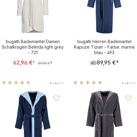
bugatti Bademäntel Damen
bugatti Herren Bademantel
Schalkragen Belinda light grey
Kapuze Tizian - Farbe: marine
- 721
blau - 493
Verkaufspreis:
Regulärer Pre
62,96 €
ab
89,95 €
*
Regulärer Preis:
*
*
89,95 €
Durchschnittliche Bewertung von 5 von 5 Sternen
Durchschnittliche Bewertu