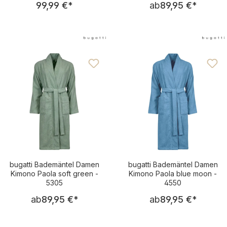
99,99 €
*
ab
89,95 €
*
bugatti Bademäntel Damen
bugatti Bademäntel Damen
Kimono Paola soft green -
Kimono Paola blue moon -
5305
4550
Regulärer Preis:
Regulärer Pre
ab
89,95 €
*
ab
89,95 €
*