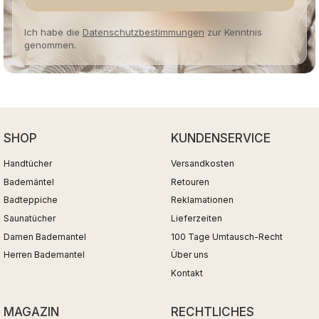
Ich habe die
Datenschutzbestimmungen
zur Kenntnis
genommen.
SHOP
KUNDENSERVICE
Handtücher
Versandkosten
Bademäntel
Retouren
Badteppiche
Reklamationen
Saunatücher
Lieferzeiten
Damen Bademantel
100 Tage Umtausch-Recht
Herren Bademantel
Über uns
Kontakt
MAGAZIN
RECHTLICHES