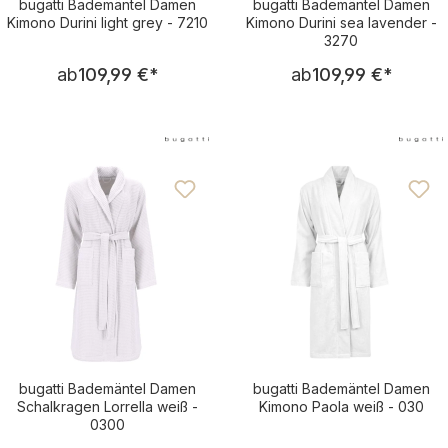
bugatti Bademäntel Damen
bugatti Bademäntel Damen
Kimono Durini light grey - 7210
Kimono Durini sea lavender -
3270
Regulärer Preis:
Regulärer Pre
ab
109,99 €
*
ab
109,99 €
*
bugatti Bademäntel Damen
bugatti Bademäntel Damen
Schalkragen Lorrella weiß -
Kimono Paola weiß - 030
0300
Regulärer Preis:
Regulärer Pre