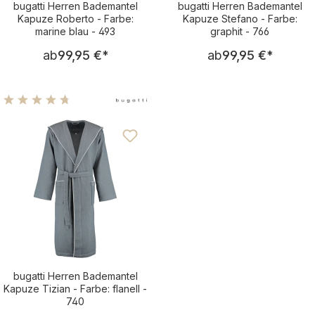
bugatti Herren Bademantel
bugatti Herren Bademantel
Kapuze Roberto - Farbe:
Kapuze Stefano - Farbe:
marine blau - 493
graphit - 766
Regulärer Preis:
Regulärer Pre
ab
99,95 €
*
ab
99,95 €
*
Durchschnittliche Bewertung von 4.83 von 5 Sternen
bugatti Herren Bademantel
Kapuze Tizian - Farbe: flanell -
740