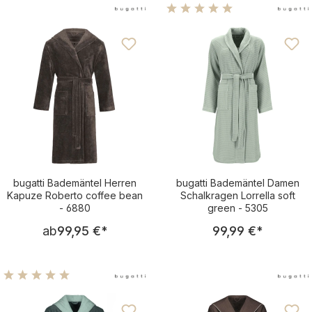
Durchschnittliche Bewertu
bugatti Bademäntel Herren
bugatti Bademäntel Damen
Kapuze Roberto coffee bean
Schalkragen Lorrella soft
- 6880
green - 5305
Regulärer Preis:
Regulärer Pre
ab
99,95 €
*
99,99 €
*
Durchschnittliche Bewertung von 5 von 5 Sternen