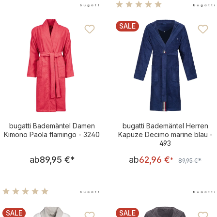
Durchschnittliche Bewertu
SALE
RABATT
bugatti Bademäntel Damen
bugatti Bademäntel Herren
Kimono Paola flamingo - 3240
Kapuze Decimo marine blau -
493
Regulärer Preis:
Verkaufsprei
ab
89,95 €
*
ab
62,96 €
Regulärer Pre
*
*
89,95 €
Durchschnittliche Bewertung von 4.92 von 5 Sternen
SALE
SALE