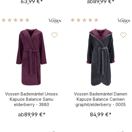
63,99 €
*
ab
89,99 €
*
Durchschnittliche Bewertung von 5 von 5 Sternen
Durchschnittliche Bewertu
Vossen Bademäntel Unisex
Vossen Bademäntel Damen
Kapuze Balance Samu
Kapuze Balance Carmen
elderberry - 3880
graphit/elderberry - 0005
Regulärer Preis:
Regulärer Pre
ab
89,99 €
*
84,99 €
*