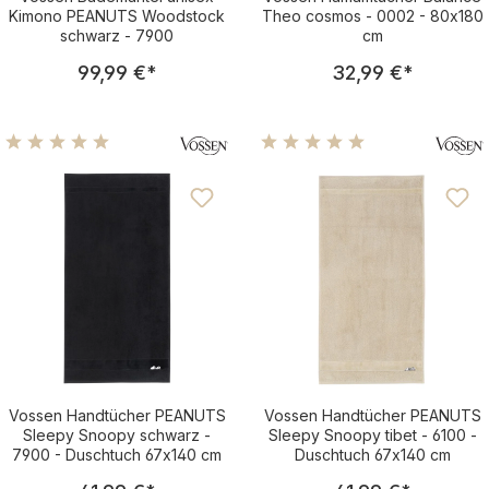
Kimono PEANUTS Woodstock
Theo cosmos - 0002 - 80x180
schwarz - 7900
cm
Regulärer Preis:
Regulärer Pre
99,99 €
*
32,99 €
*
Durchschnittliche Bewertung von 5 von 5 Sternen
Durchschnittliche Bewertu
Vossen Handtücher PEANUTS
Vossen Handtücher PEANUTS
Sleepy Snoopy schwarz -
Sleepy Snoopy tibet - 6100 -
7900 - Duschtuch 67x140 cm
Duschtuch 67x140 cm
Regulärer Preis:
Regulärer Pre