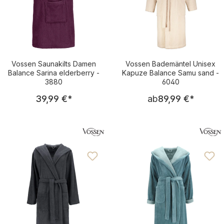
Vossen Saunakilts Damen
Vossen Bademäntel Unisex
Balance Sarina elderberry -
Kapuze Balance Samu sand -
3880
6040
Regulärer Preis:
Regulärer Pre
39,99 €
*
ab
89,99 €
*