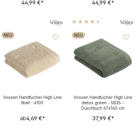
44,99 €
*
44,99 €
*
Durchschnittliche Bewertu
NEU
NEU
Vossen Handtücher High Line
Vossen Handtücher High Line
tibet - 6100
detox green - 5835 -
Duschtuch 67x140 cm
Regulärer Preis:
Regulärer Pre
ab
4,69 €
*
37,99 €
*