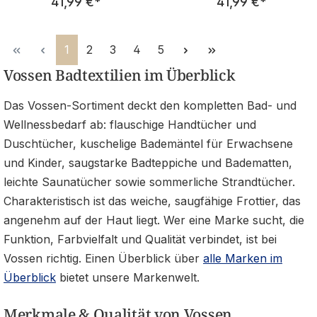
41,99 €
*
41,99 €
*
Seite
Seite
Seite
Seite
Seite
1
2
3
4
5
Vossen Badtextilien im Überblick
Das Vossen-Sortiment deckt den kompletten Bad- und
Wellnessbedarf ab: flauschige Handtücher und
Duschtücher, kuschelige Bademäntel für Erwachsene
und Kinder, saugstarke Badteppiche und Badematten,
leichte Saunatücher sowie sommerliche Strandtücher.
Charakteristisch ist das weiche, saugfähige Frottier, das
angenehm auf der Haut liegt. Wer eine Marke sucht, die
Funktion, Farbvielfalt und Qualität verbindet, ist bei
Vossen richtig. Einen Überblick über
alle Marken im
Überblick
bietet unsere Markenwelt.
Merkmale & Qualität von Vossen