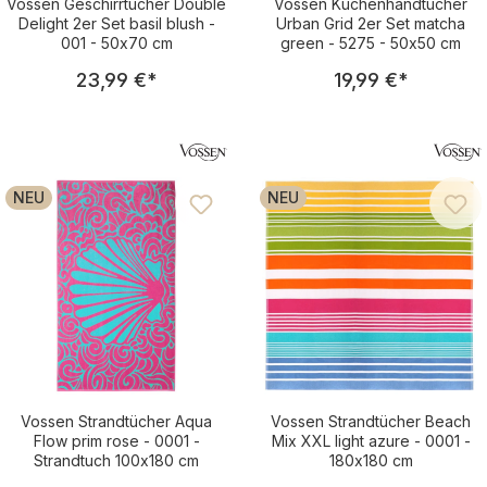
Vossen Geschirrtücher Double
Vossen Küchenhandtücher
Delight 2er Set basil blush -
Urban Grid 2er Set matcha
001 - 50x70 cm
green - 5275 - 50x50 cm
Regulärer Preis:
Regulärer Pre
23,99 €
*
19,99 €
*
NEU
NEU
Vossen Strandtücher Aqua
Vossen Strandtücher Beach
Flow prim rose - 0001 -
Mix XXL light azure - 0001 -
Strandtuch 100x180 cm
180x180 cm
Regulärer Preis:
Regulärer Pre