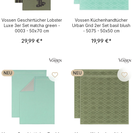
Vossen Geschirrtücher Lobster
Vossen Küchenhandtücher
Luxe 3er Set matcha green -
Urban Grid 2er Set basil blush
0003 - 50x70 cm
- 5075 - 50x50 cm
Regulärer Preis:
Regulärer Pre
29,99 €
*
19,99 €
*
NEU
NEU