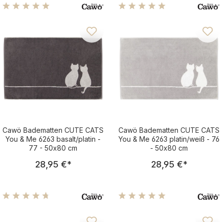
Komfort für den Boden im Bad
Durchschnittliche Bewertung von 5 von 5 Sternen
Durchschnittliche Bewertu
Cawö Badematten CUTE CATS
Cawö Badematten CUTE CATS
You & Me 6263 basalt/platin -
You & Me 6263 platin/weiß - 76
77 - 50x80 cm
- 50x80 cm
Regulärer Preis:
Regulärer Pre
28,95 €
*
28,95 €
*
Durchschnittliche Bewertung von 4.75 von 5 Sternen
Durchschnittliche Bewertu