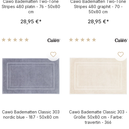
Cawö Badematten Two-Tone
Cawö Badematten Two-Tone
Stripes 480 platin - 76 - 50x80
Stripes 480 graphit - 70 -
cm
50x80 cm
Regulärer Preis:
Regulärer Pre
28,95 €
*
28,95 €
*
Durchschnittliche Bewertung von 4.96 von 5 Sternen
Durchschnittliche Bewertu
Cawö Badematten Classic 303
Cawö Badematte Classic 303 -
nordic blue - 187 - 50x80 cm
Größe: 50x80 cm - Farbe:
travertin - 366
Regulärer Preis:
Regulärer Pre