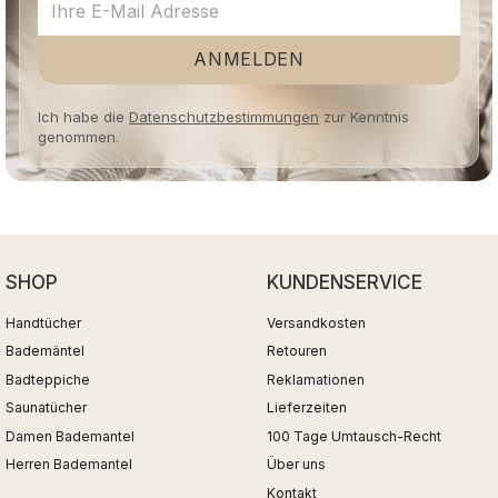
ANMELDEN
Ich habe die
Datenschutzbestimmungen
zur Kenntnis
genommen.
SHOP
KUNDENSERVICE
Handtücher
Versandkosten
Bademäntel
Retouren
Badteppiche
Reklamationen
Saunatücher
Lieferzeiten
Damen Bademantel
100 Tage Umtausch-Recht
Herren Bademantel
Über uns
Kontakt