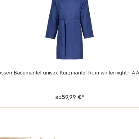
ossen Bademäntel unisex Kurzmantel Rom winternight - 47
Regulärer Preis:
ab
59,99 €
*