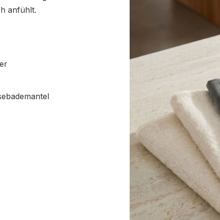
h anfühlt.
er
eisebademantel