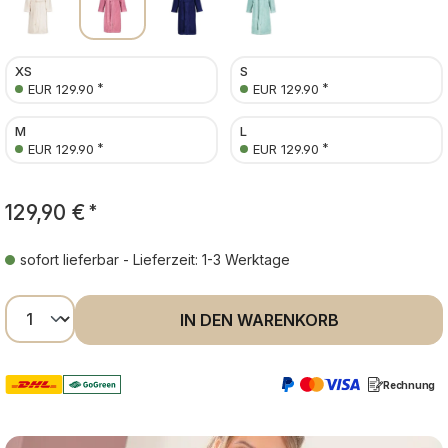
XS
S
*
*
EUR 129.90
EUR 129.90
M
L
*
*
EUR 129.90
EUR 129.90
129,90 €
*
sofort lieferbar - Lieferzeit: 1-3 Werktage
Produkt Anzahl: Gib den gewünschten Wer
IN DEN WARENKORB
Rechnung