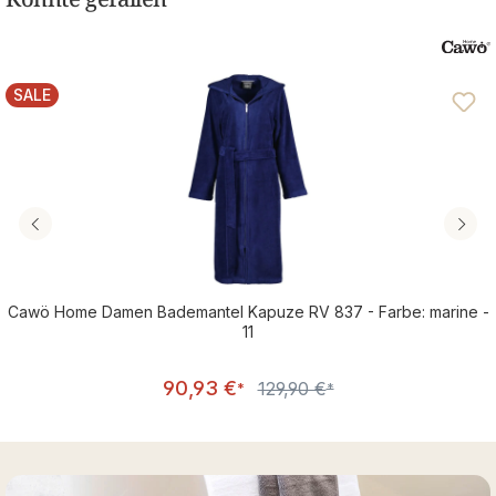
SALE
RABATT
Cawö Home Damen Bademantel Kapuze RV 837 - Farbe: marine -
11
Verkaufspreis:
90,93 €
129,90 €
Regulärer Preis:
*
*