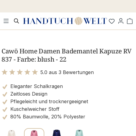
Zum Hauptinhalt springen
Wa
Bildergalerie überspringen
Cawö Home Damen Bademantel Kapuze RV
837 - Farbe: blush - 22
5.0 aus 3 Bewertungen
Bewertung mit 5 von 5 Sternen
Eleganter Schalkragen
Zeitloses Design
Pflegeleicht und trocknergeeignet
Kuschelweicher Stoff
80% Baumwolle, 20% Polyester