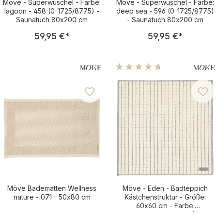
Möve - Superwuschel - Farbe:
Möve - Superwuschel - Farbe:
lagoon - 458 (0-1725/8775) -
deep sea - 596 (0-1725/8775)
Saunatuch 80x200 cm
- Saunatuch 80x200 cm
Regulärer Preis:
Regulärer Pre
59,95 €
*
59,95 €
*
Durchschnittliche Bewertu
Möve Badematten Wellness
Möve - Eden - Badteppich
nature - 071 - 50x80 cm
Kästchenstruktur - Größe:
60x60 cm - Farbe:
nature/black - 869 (1-
Regulärer Preis:
Regulärer Pre