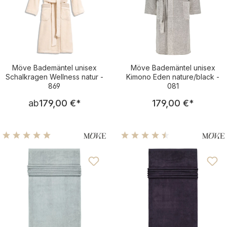
Möve Bademäntel unisex
Möve Bademäntel unisex
Schalkragen Wellness natur -
Kimono Eden nature/black -
869
081
Regulärer Preis:
Regulärer Pre
ab
179,00 €
*
179,00 €
*
Durchschnittliche Bewertung von 5 von 5 Sternen
Durchschnittliche Bewertu