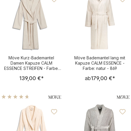
Möve Kurz-Bademantel
Möve Bademantel lang mit
Damen Kapuze CALM
Kapuze CALM ESSENCE -
ESSENCE STREIFEN - Farbe:
Farbe: natur - 869
natur - 869
Regulärer Preis:
Regulärer Pre
139,00 €
*
ab
179,00 €
*
Durchschnittliche Bewertung von 4.75 von 5 Sternen