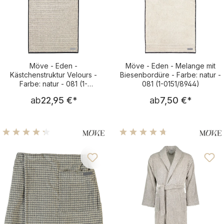
Möve - Eden -
Möve - Eden - Melange mit
Kästchenstruktur Velours -
Biesenbordüre - Farbe: natur -
Farbe: natur - 081 (1-
081 (1-0151/8944)
0156/5021)
Regulärer Preis:
Regulärer Pre
ab
22,95 €
*
ab
7,50 €
*
Durchschnittliche Bewertung von 4.32 von 5 Sternen
Durchschnittliche Bewertu