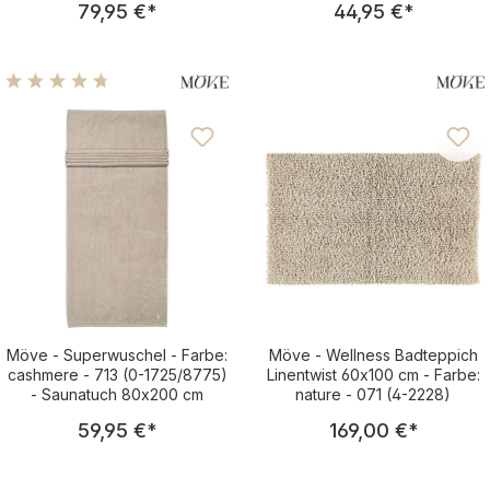
79,95 €
*
44,95 €
*
0347/8127)
Durchschnittliche Bewertung von 4.81 von 5 Sternen
Möve - Superwuschel - Farbe:
Möve - Wellness Badteppich
cashmere - 713 (0-1725/8775)
Linentwist 60x100 cm - Farbe:
- Saunatuch 80x200 cm
nature - 071 (4-2228)
Regulärer Preis:
Regulärer Pre
59,95 €
*
169,00 €
*