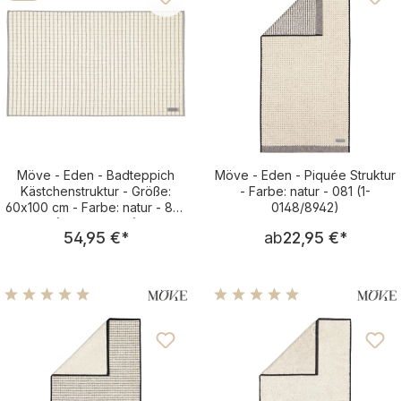
Möve - Eden - Badteppich
Möve - Eden - Piquée Struktur
Kästchenstruktur - Größe:
- Farbe: natur - 081 (1-
60x100 cm - Farbe: natur - 869
0148/8942)
(1-0347/8127)
Regulärer Preis:
Regulärer Pre
54,95 €
*
ab
22,95 €
*
Durchschnittliche Bewertung von 4.96 von 5 Sternen
Durchschnittliche Bewertu