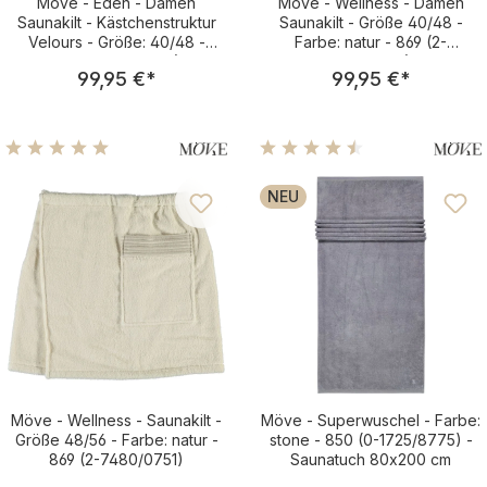
Möve - Eden - Damen
Möve - Wellness - Damen
Saunakilt - Kästchenstruktur
Saunakilt - Größe 40/48 -
Velours - Größe: 40/48 -
Farbe: natur - 869 (2-
Farbe: natur - 081 (2-
7481/0751)
Regulärer Preis:
Regulärer Pre
99,95 €
*
99,95 €
*
7490/0909)
Durchschnittliche Bewertung von 4.88 von 5 Sternen
Durchschnittliche Bewertu
NEU
Möve - Wellness - Saunakilt -
Möve - Superwuschel - Farbe:
Größe 48/56 - Farbe: natur -
stone - 850 (0-1725/8775) -
869 (2-7480/0751)
Saunatuch 80x200 cm
Regulärer Preis:
Regulärer Pre