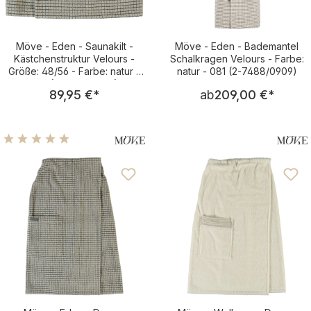
Möve - Eden - Saunakilt -
Möve - Eden - Bademantel
Kästchenstruktur Velours -
Schalkragen Velours - Farbe:
Größe: 48/56 - Farbe: natur -
natur - 081 (2-7488/0909)
081 (2-7489/0909)
Regulärer Preis:
Regulärer Pre
89,95 €
*
ab
209,00 €
*
Durchschnittliche Bewertung von 4.96 von 5 Sternen