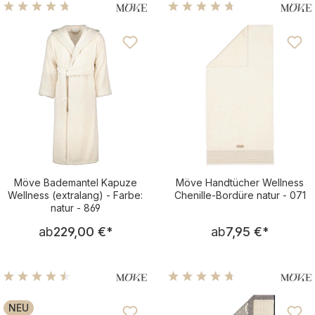
Durchschnittliche Bewertung von 4.72 von 5 Sternen
Durchschnittliche Bewertu
Möve Bademantel Kapuze
Möve Handtücher Wellness
Wellness (extralang) - Farbe:
Chenille-Bordüre natur - 071
natur - 869
Regulärer Preis:
Regulärer Pre
ab
229,00 €
*
ab
7,95 €
*
Durchschnittliche Bewertung von 4.5 von 5 Sternen
Durchschnittliche Bewertu
NEU