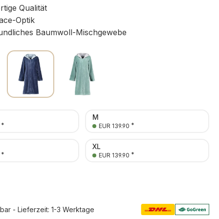
ige Qualität
ace-Optik
undliches Baumwoll-Mischgewebe
M
*
*
EUR 139.90
XL
*
*
EUR 139.90
rbar - Lieferzeit: 1-3 Werktage