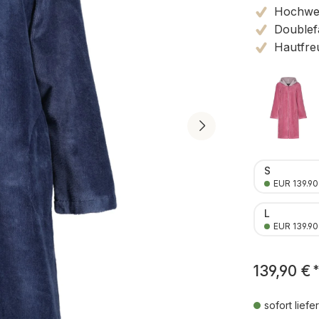
Hochwert
Doublef
Hautfre
S
EUR 139.90
L
EUR 139.90
139,90 €
*
sofort liefe