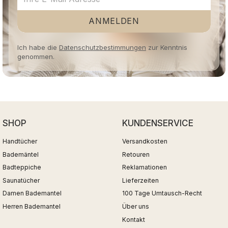
ANMELDEN
Ich habe die
Datenschutzbestimmungen
zur Kenntnis
genommen.
SHOP
KUNDENSERVICE
Handtücher
Versandkosten
Bademäntel
Retouren
Badteppiche
Reklamationen
Saunatücher
Lieferzeiten
Damen Bademantel
100 Tage Umtausch-Recht
Herren Bademantel
Über uns
Kontakt