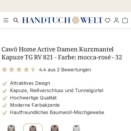
Zum Hauptinhalt springen
Wa
Bildergalerie überspringen
Cawö Home Active Damen Kurzmantel
Kapuze TG RV 821 - Farbe: mocca-rosé - 32
4.4 aus 2 Bewertungen
Bewertung mit 4.4 von 5 Sternen
Attraktives Design
Kapuze, Reißverschluss und Tunnelgürtel
Hochwertige Qualität
Moderne Farbakzente
Hautfreundliches Baumwoll-Mischgewebe