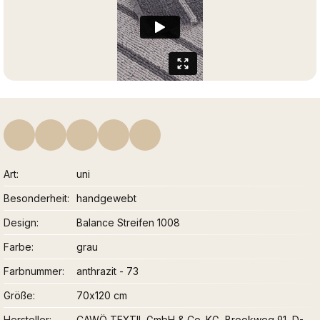
Art
uni
Besonderheit
handgewebt
Design
Balance Streifen 1008
Farbe
grau
Farbnummer
anthrazit - 73
Größe
70x120 cm
Hersteller
CAWÖ TEXTIL GmbH & Co. KG, Brookweg 91, D-