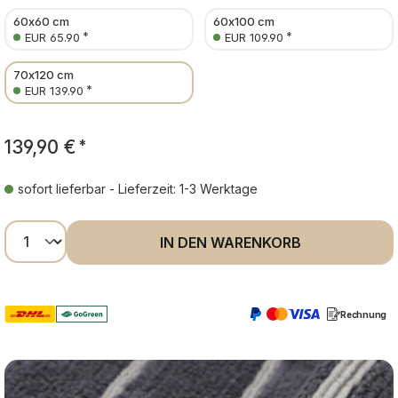
60x60 cm
60x100 cm
*
*
EUR 65.90
EUR 109.90
70x120 cm
*
EUR 139.90
139,90 €
*
sofort lieferbar - Lieferzeit: 1-3 Werktage
Produkt Anzahl: Gib den gewünschten Wer
IN DEN WARENKORB
Rechnung