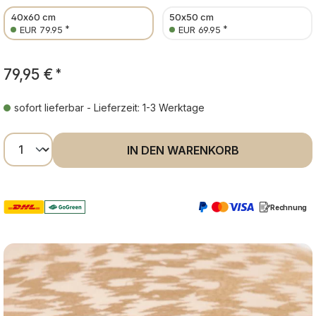
40x60 cm
50x50 cm
*
*
EUR 79.95
EUR 69.95
79,95 €
*
sofort lieferbar - Lieferzeit: 1-3 Werktage
Produkt Anzahl: Gib den gewünschten Wer
IN DEN WARENKORB
Rechnung