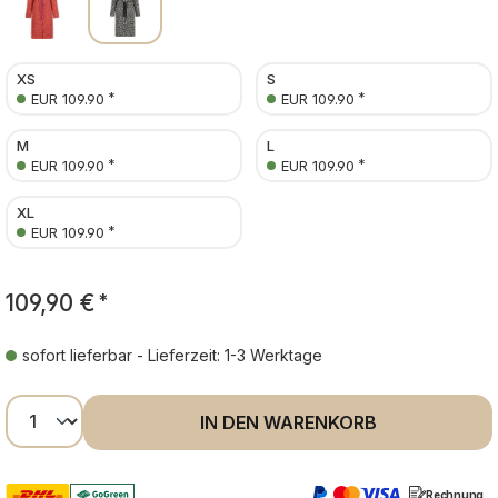
XS
S
*
*
EUR 109.90
EUR 109.90
M
L
*
*
EUR 109.90
EUR 109.90
XL
*
EUR 109.90
109,90 €
*
sofort lieferbar - Lieferzeit: 1-3 Werktage
Produkt Anzahl: Gib den gewünschten Wer
IN DEN WARENKORB
Rechnung