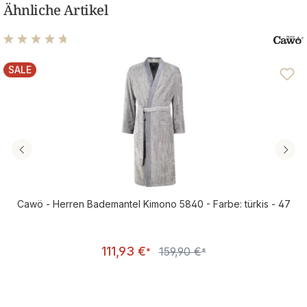
Ähnliche Artikel
Durchschnittliche Bewertung von 4.81 von 5 Sternen
SALE
RABATT
Cawö - Herren Bademantel Kimono 5840 - Farbe: türkis - 47
Verkaufspreis:
111,93 €
159,90 €
Regulärer Preis:
*
*