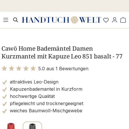
Zum Hauptinhalt springen
Wa
Bildergalerie überspringen
Cawö Home Bademäntel Damen
Kurzmantel mit Kapuze Leo 851 basalt - 77
5.0 aus 1 Bewertungen
Bewertung mit 5 von 5 Sternen
attraktives Leo-Design
Kapuzenbademantel in Kurzform
hochwertige Qualität
pflegeleicht und trocknergeeignet
weiches Baumwoll-Mischgewebe