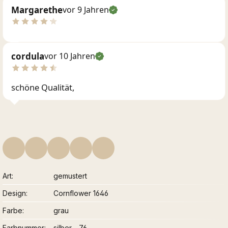
Margarethe
vor 9 Jahren
cordula
vor 10 Jahren
schöne Qualität,
Art
gemustert
Design
Cornflower 1646
Farbe
grau
Farbnummer
silber - 76