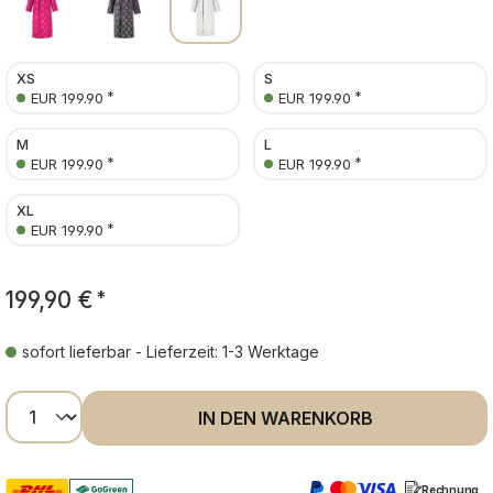
XS
S
*
*
EUR 199.90
EUR 199.90
M
L
*
*
EUR 199.90
EUR 199.90
XL
*
EUR 199.90
199,90 €
*
sofort lieferbar - Lieferzeit: 1-3 Werktage
Produkt Anzahl: Gib den gewünschten Wer
IN DEN WARENKORB
Rechnung