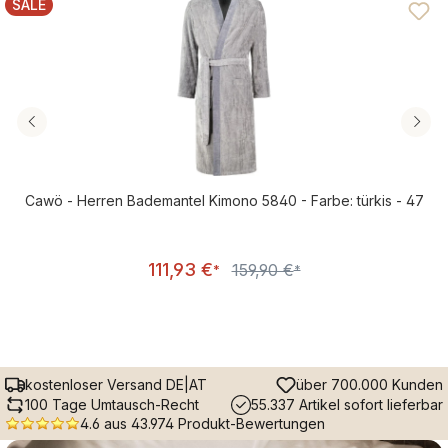
SALE
RABATT
Cawö - Herren Bademantel Kimono 5840 - Farbe: türkis - 47
Verkaufspreis:
111,93 €
159,90 €
Regulärer Preis:
*
*
kostenloser Versand DE|AT
über 700.000 Kunden
100 Tage Umtausch-Recht
55.337 Artikel sofort lieferbar
4.6 aus 43.974 Produkt-Bewertungen