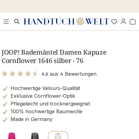
Zum Hauptinhalt springen
Wa
Bildergalerie überspringen
JOOP! Bademäntel Damen Kapuze
Cornflower 1646 silber - 76
4.6 aus 4 Bewertungen
Bewertung mit 4.6 von 5 Sternen
Hochwertige Velours-Qualität
Exklusive Cornflower-Optik
Pflegeleicht und trocknergeeignet
100% hochwertige Baumwolle
Made in Germany