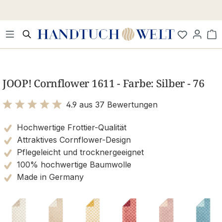
Zum Hauptinhalt springen
Wa
Bildergalerie überspringen
JOOP! Cornflower 1611 - Farbe: Silber - 76
4.9 aus 37 Bewertungen
Bewertung mit 4.9 von 5 Sternen
Hochwertige Frottier-Qualität
Attraktives Cornflower-Design
Pflegeleicht und trocknergeeignet
100% hochwertige Baumwolle
Made in Germany