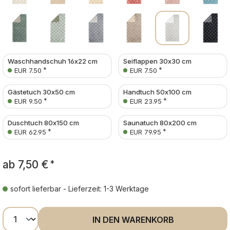
Waschhandschuh 16x22 cm
Seiflappen 30x30 cm
*
*
EUR 7.50
EUR 7.50
Gästetuch 30x50 cm
Handtuch 50x100 cm
*
*
EUR 9.50
EUR 23.95
Duschtuch 80x150 cm
Saunatuch 80x200 cm
*
*
EUR 62.95
EUR 79.95
ab
7,50 €
*
sofort lieferbar - Lieferzeit: 1-3 Werktage
Produkt Anzahl: Gib den gewünschten Wer
IN DEN WARENKORB