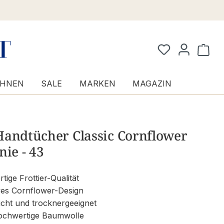
Waren
HNEN
SALE
MARKEN
MAGAZIN
Handtücher Classic Cornflower
nie - 43
ige Frottier-Qualität
ves Cornflower-Design
icht und trocknergeeignet
chwertige Baumwolle