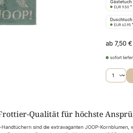
Gästetuch
*
EUR 9.50
Duschtuch
EUR 62.95
ab
7,50 €
sofort liefe
Produkt
rottier-Qualität für höchste Anspr
-Handtüchern sind die extravaganten JOOP-Kornblumen, w