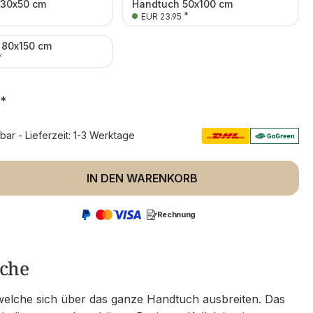
 30x50 cm
Handtuch 50x100 cm
*
EUR 23.95
 80x150 cm
*
*
rbar - Lieferzeit: 1-3 Werktage
 Anzahl: Gib den gewünschten Wert ein 
IN DEN WARENKORB
Rechnung
üche
elche sich über das ganze Handtuch ausbreiten. Das