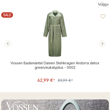
SALE
RABATT
Vossen Bademäntel Damen Stehkragen Andorra detox
green/eukalyptus - 0002
Verkaufspreis:
62,99 €
89,99 €
Regulärer Preis:
*
*