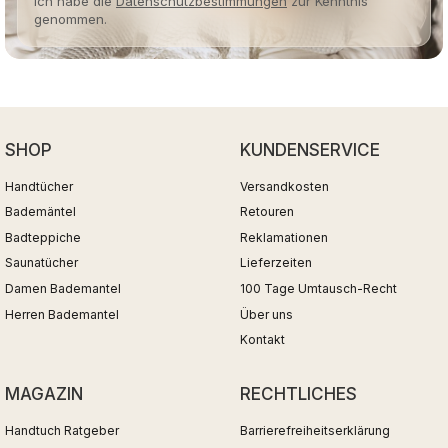
Ich habe die
Datenschutzbestimmungen
zur Kenntnis
genommen.
SHOP
KUNDENSERVICE
Handtücher
Versandkosten
Bademäntel
Retouren
Badteppiche
Reklamationen
Saunatücher
Lieferzeiten
Damen Bademantel
100 Tage Umtausch-Recht
Herren Bademantel
Über uns
Kontakt
MAGAZIN
RECHTLICHES
Handtuch Ratgeber
Barrierefreiheitserklärung