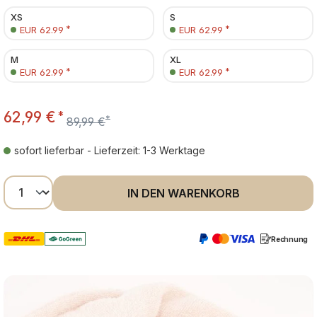
XS
S
*
*
EUR 62.99
EUR 62.99
M
XL
*
*
EUR 62.99
EUR 62.99
62,99 €
*
*
89,99 €
sofort lieferbar - Lieferzeit: 1-3 Werktage
Produkt Anzahl: Gib den gewünschten Wer
IN DEN WARENKORB
Rechnung