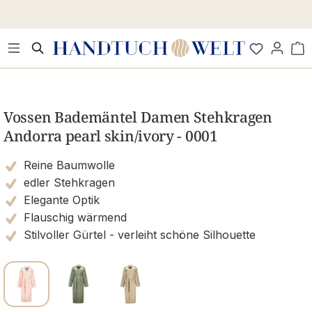
Zum Hauptinhalt springen
Wa
Bildergalerie überspringen
Vossen Bademäntel Damen Stehkragen
Andorra pearl skin/ivory - 0001
Reine Baumwolle
edler Stehkragen
Elegante Optik
Flauschig wärmend
Stilvoller Gürtel - verleiht schöne Silhouette