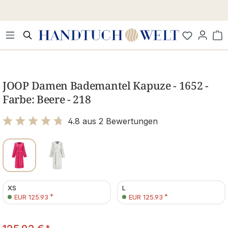
Zum Hauptinhalt springen
Wa
Bildergalerie überspringen
JOOP Damen Bademantel Kapuze - 1652 -
Farbe: Beere - 218
4.8 aus 2 Bewertungen
Bewertung mit 4.8 von 5 Sternen
XS
L
*
*
EUR 125.93
EUR 125.93