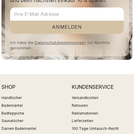
und beim nächsten Einkauf 10% sparen.
ANMELDEN
Ich habe die
Datenschutzbestimmungen
zur Kenntnis
genommen.
SHOP
KUNDENSERVICE
Handtücher
Versandkosten
Bademäntel
Retouren
Badteppiche
Reklamationen
Saunatücher
Lieferzeiten
Damen Bademantel
100 Tage Umtausch-Recht