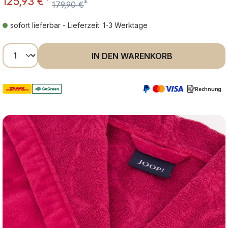
125,93 €
*
*
179,90 €
sofort lieferbar - Lieferzeit: 1-3 Werktage
Produkt Anzahl: Gib den gewünschten Wer
IN DEN WARENKORB
Rechnung