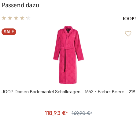
Passend dazu
Durchschnittliche Bewertung von 4.3 von 5 Sternen
SALE
RABATT
JOOP Damen Bademantel Schalkragen - 1653 - Farbe: Beere - 218
Verkaufspreis:
118,93 €
169,90 €
Regulärer Preis:
*
*