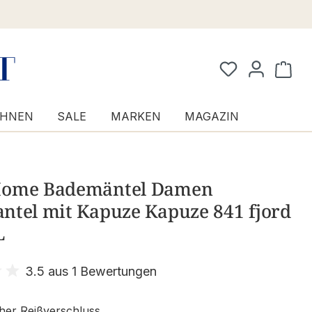
Waren
HNEN
SALE
MARKEN
MAGAZIN
ome Bademäntel Damen
ntel mit Kapuze Kapuze 841 fjord
L
3.5 aus 1 Bewertungen
it 3.5 von 5 Sternen
her Reißverschluss