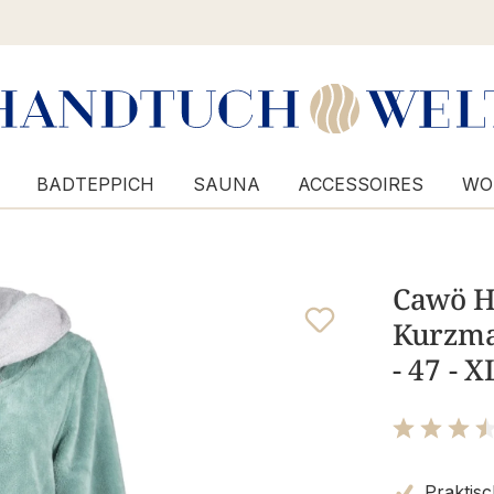
BADTEPPICH
SAUNA
ACCESSOIRES
WO
Cawö H
Kurzma
- 47 - X
Bewertung m
Praktisc