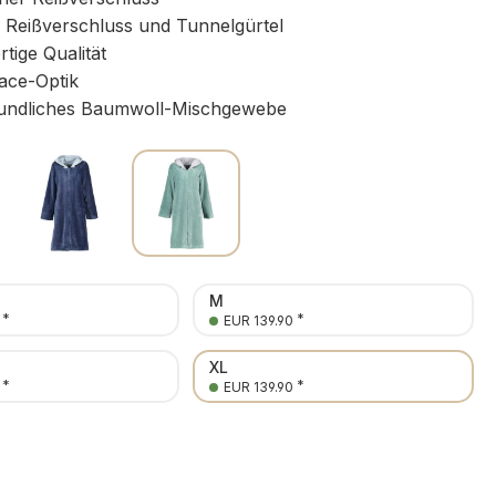
Reißverschluss und Tunnelgürtel
ige Qualität
ace-Optik
undliches Baumwoll-Mischgewebe
M
*
*
EUR 139.90
XL
*
*
EUR 139.90