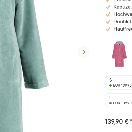
Kapuze, 
Hochwert
Doublef
Hautfre
S
EUR 139.90
L
EUR 139.90
139,90 €
*