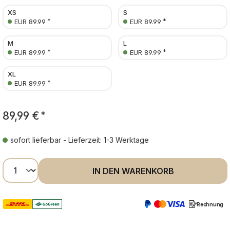
XS
S
*
*
EUR 89.99
EUR 89.99
M
L
*
*
EUR 89.99
EUR 89.99
XL
*
EUR 89.99
89,99 €
*
sofort lieferbar - Lieferzeit: 1-3 Werktage
Produkt Anzahl: Gib den gewünschten Wer
IN DEN WARENKORB
Rechnung