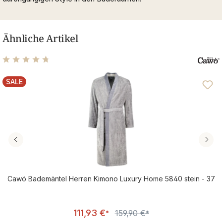
Ähnliche Artikel
Durchschnittliche Bewertung von 4.81 von 5 Sternen
SALE
RABATT
Cawö Bademäntel Herren Kimono Luxury Home 5840 stein - 37
Verkaufspreis:
111,93 €
159,90 €
Regulärer Preis:
*
*