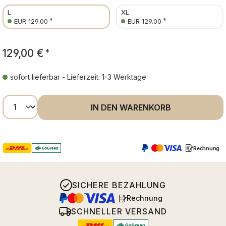
L
XL
*
*
EUR 129.00
EUR 129.00
129,00 €
*
sofort lieferbar - Lieferzeit: 1-3 Werktage
Produkt Anzahl: Gib den gewünschten Wer
IN DEN WARENKORB
Rechnung
SICHERE BEZAHLUNG
Rechnung
SCHNELLER VERSAND