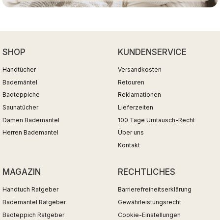
SHOP
KUNDENSERVICE
Handtücher
Versandkosten
Bademäntel
Retouren
Badteppiche
Reklamationen
Saunatücher
Lieferzeiten
Damen Bademantel
100 Tage Umtausch-Recht
Herren Bademantel
Über uns
Kontakt
MAGAZIN
RECHTLICHES
Handtuch Ratgeber
Barrierefreiheitserklärung
Bademantel Ratgeber
Gewährleistungsrecht
Badteppich Ratgeber
Cookie-Einstellungen