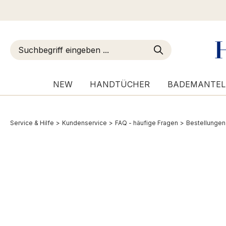
m Hauptinhalt springen
Zur Suche springen
Zur Hauptnavigation springen
NEW
HANDTÜCHER
BADEMANTEL
Service & Hilfe
>
Kundenservice
>
FAQ - häufige Fragen
>
Bestellungen
Bestellungen