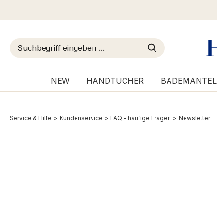
m Hauptinhalt springen
Zur Suche springen
Zur Hauptnavigation springen
NEW
HANDTÜCHER
BADEMANTEL
Service & Hilfe
>
Kundenservice
>
FAQ - häufige Fragen
>
Newsletter
Newsletter