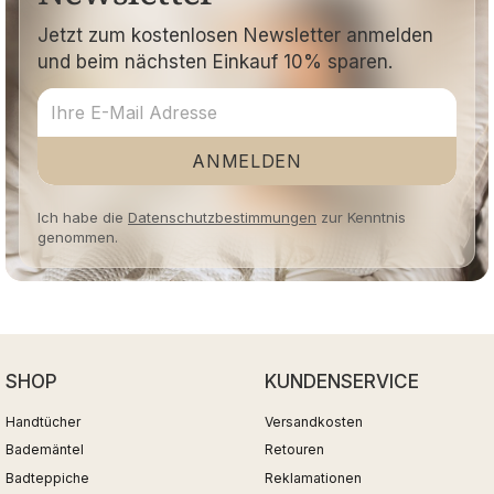
Jetzt zum kostenlosen Newsletter anmelden
und beim nächsten Einkauf 10% sparen.
ANMELDEN
Ich habe die
Datenschutzbestimmungen
zur Kenntnis
genommen.
SHOP
KUNDENSERVICE
Handtücher
Versandkosten
Bademäntel
Retouren
Badteppiche
Reklamationen