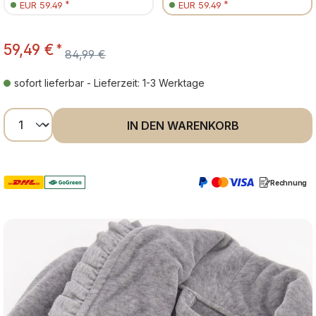
*
*
EUR 59.49
EUR 59.49
59,49 €
*
84,99 €
sofort lieferbar - Lieferzeit: 1-3 Werktage
Produkt Anzahl: Gib den gewünschten Wer
IN DEN WARENKORB
Rechnung