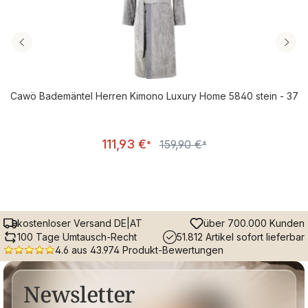
Cawö Bademäntel Herren Kimono Luxury Home 5840 stein - 37
Verkaufspreis:
111,93 €
159,90 €
Regulärer Preis:
*
*
kostenloser Versand DE|AT
über 700.000 Kunden
100 Tage Umtausch-Recht
51.812 Artikel sofort lieferbar
4.6 aus 43.974 Produkt-Bewertungen
Newsletter