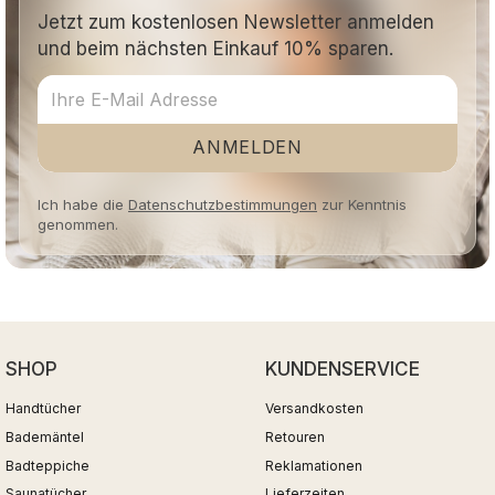
Jetzt zum kostenlosen Newsletter anmelden
und beim nächsten Einkauf 10% sparen.
ANMELDEN
Ich habe die
Datenschutzbestimmungen
zur Kenntnis
genommen.
SHOP
KUNDENSERVICE
Handtücher
Versandkosten
Bademäntel
Retouren
Badteppiche
Reklamationen
Saunatücher
Lieferzeiten