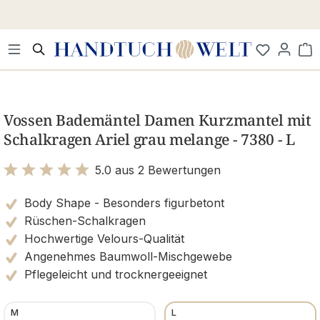
Zum Hauptinhalt springen
Wa
Bildergalerie überspringen
Vossen Bademäntel Damen Kurzmantel mit
Schalkragen Ariel grau melange - 7380 - L
5.0 aus 2 Bewertungen
Bewertung mit 5 von 5 Sternen
Body Shape - Besonders figurbetont
Rüschen-Schalkragen
Hochwertige Velours-Qualität
Angenehmes Baumwoll-Mischgewebe
Pflegeleicht und trocknergeeignet
M
L