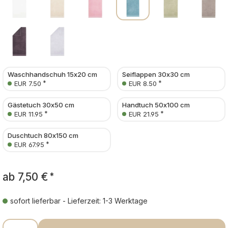
Waschhandschuh 15x20 cm
Seiflappen 30x30 cm
*
*
EUR 7.50
EUR 8.50
Gästetuch 30x50 cm
Handtuch 50x100 cm
*
*
EUR 11.95
EUR 21.95
Duschtuch 80x150 cm
*
EUR 67.95
ab
7,50 €
*
sofort lieferbar - Lieferzeit: 1-3 Werktage
Produkt Anzahl: Gib den gewünschten Wer