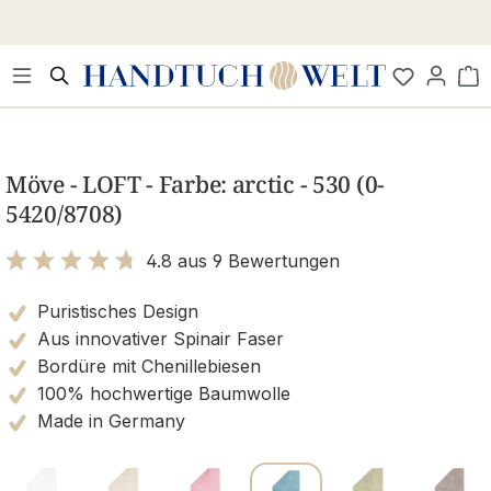
Zum Hauptinhalt springen
Wa
Bildergalerie überspringen
Möve - LOFT - Farbe: arctic - 530 (0-
5420/8708)
4.8 aus 9 Bewertungen
Bewertung mit 4.8 von 5 Sternen
Puristisches Design
Aus innovativer Spinair Faser
Bordüre mit Chenillebiesen
100% hochwertige Baumwolle
Made in Germany