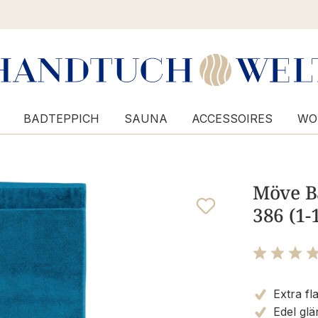
BADTEPPICH
SAUNA
ACCESSOIRES
WO
Möve Ba
386 (1-
Bewertung m
Extra fl
Edel glä