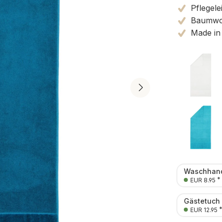
Pflegele
Baumwol
Made in
Waschhand
*
EUR 8.95
Gästetuch
EUR 12.95