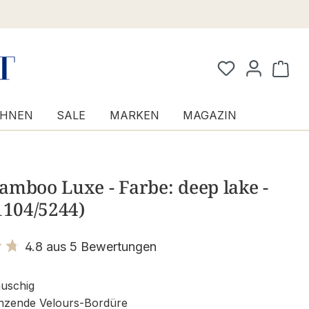
Waren
HNEN
SALE
MARKEN
MAGAZIN
mboo Luxe - Farbe: deep lake -
1104/5244)
4.8 aus 5 Bewertungen
it 4.8 von 5 Sternen
auschig
nzende Velours-Bordüre