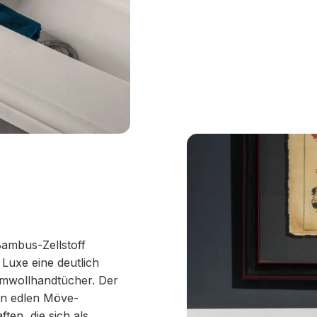
ambus-Zellstoff
uxe eine deutlich
umwollhandtücher. Der
en edlen Möve-
ten, die sich als