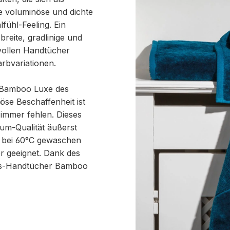
ine voluminöse und dichte
fühl-Feeling. Ein
reite, gradlinige und
vollen Handtücher
rbvariationen.
h Bamboo Luxe des
se Beschaffenheit ist
immer fehlen. Dieses
um-Qualität äußerst
e bei 60°C gewaschen
 geeignet. Dank des
xus-Handtücher Bamboo