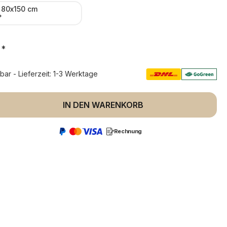
 80x150 cm
*
*
rbar - Lieferzeit: 1-3 Werktage
 Anzahl: Gib den gewünschten Wert ein 
IN DEN WARENKORB
Rechnung