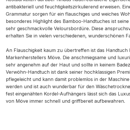
antibakteriell und feuchtigkeitszirkulierend erweisen. E
Grammatur sorgen für ein flauschiges und weiches Wohl
besonderes Highlight des Bamboo-Handtuches ist seine b
sehr geschmackvolle Veloursbordüre. Diese anspruchs
erhalten Sie in vielen verschiedenen, wunderschönen Fa
An Flauschigkeit kaum zu übertreffen ist das Handtuc
Markenherstellers Möve. Die anschmiegsame und luxuriö
sehr angenehm auf der Haut und sollte in keinem Badez
Verwöhn-Handtuch ist dank seiner hochklassigen Premi
pflegeleicht und kann damit problemlos in der Maschin
werden und ist auch wunderbar für den Wäschetrockner
fest eingenähten Kordel-Aufhängers lässt sich das Lu
von Möve immer schnell und griffbereit aufbewahren.