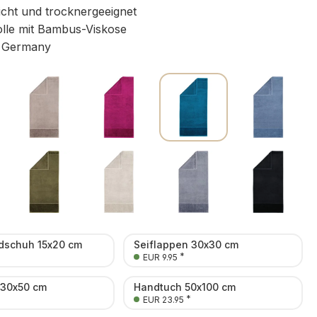
icht und trocknergeeignet
le mit Bambus-Viskose
 Germany
schuh 15x20 cm
Seiflappen 30x30 cm
*
EUR 9.95
 30x50 cm
Handtuch 50x100 cm
*
*
EUR 23.95