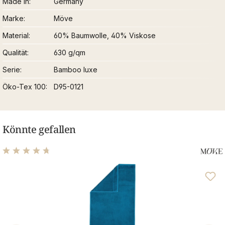
Made in
Germany
Marke
Möve
Material
60% Baumwolle, 40% Viskose
Qualität
630 g/qm
Serie
Bamboo luxe
Öko-Tex 100
D95-0121
Könnte gefallen
Durchschnittliche Bewertung von 4.8 von 5 Sternen