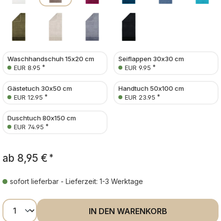
Waschhandschuh 15x20 cm
Seiflappen 30x30 cm
*
*
EUR 8.95
EUR 9.95
Gästetuch 30x50 cm
Handtuch 50x100 cm
*
*
EUR 12.95
EUR 23.95
Duschtuch 80x150 cm
*
EUR 74.95
ab
8,95 €
*
sofort lieferbar - Lieferzeit: 1-3 Werktage
Produkt Anzahl: Gib den gewünschten Wer
IN DEN WARENKORB