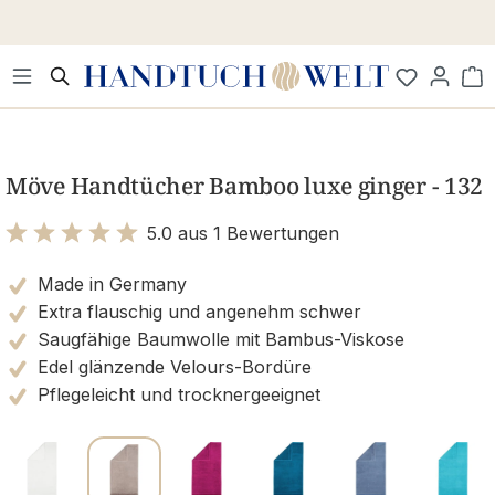
Zum Hauptinhalt springen
Wa
Bildergalerie überspringen
Möve Handtücher Bamboo luxe ginger - 132
5.0 aus 1 Bewertungen
Bewertung mit 5 von 5 Sternen
Made in Germany
Extra flauschig und angenehm schwer
Saugfähige Baumwolle mit Bambus-Viskose
Edel glänzende Velours-Bordüre
Pflegeleicht und trocknergeeignet