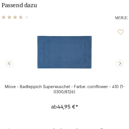
Passend dazu
Durchschnittliche Bewertung von 3.75 von 5 Sternen
Möve - Badteppich Superwuschel - Farbe: cornflower - 410 (1-
0300/8126)
Regulärer Preis:
ab
44,95 €
*