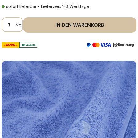
sofort lieferbar - Lieferzeit: 1-3 Werktage
Produkt Anzahl: Gib den gewünschten Wer
IN DEN WARENKORB
Rechnung