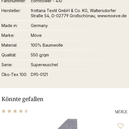
Farbnummer
cornflower - 410
Hersteller
frottana Textil GmbH & Co. KG, Waltersdorfer
Straße 54, D-02779 Großschönau, www.moeve.de
Made in
Germany
Marke
Möve
Material
100% Baumwolle
Qualität
550 g/qm
Serie
Superwuschel
Öko-Tex 100
D95-0121
Könnte gefallen
Durchschnittliche Bewertung von 4.48 von 5 Sternen