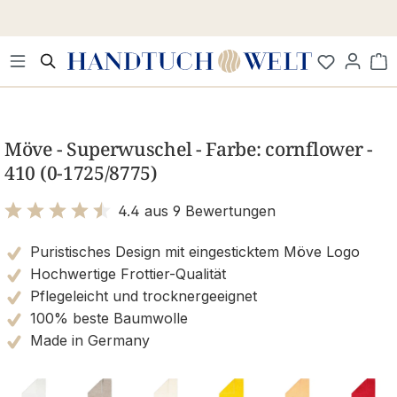
Zum Hauptinhalt springen
Wa
Bildergalerie überspringen
Möve - Superwuschel - Farbe: cornflower -
410 (0-1725/8775)
4.4 aus 9 Bewertungen
Bewertung mit 4.4 von 5 Sternen
Puristisches Design mit eingesticktem Möve Logo
Hochwertige Frottier-Qualität
Pflegeleicht und trocknergeeignet
100% beste Baumwolle
Made in Germany