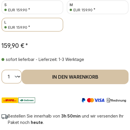
S
M
*
*
EUR 159.90
EUR 159.90
L
*
EUR 159.90
159,90 €
*
sofort lieferbar - Lieferzeit: 1-3 Werktage
Produkt Anzahl: Gib den gewünschten Wer
IN DEN WARENKORB
Rechnung
Bestellen Sie innerhalb von
3h 50min
und wir versenden Ihr
Paket noch
heute
.