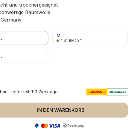
icht und trocknergeeignet
chwertige Baumwolle
 Germany
M
*
*
EUR 159.90
*
rbar - Lieferzeit: 1-3 Werktage
 Anzahl: Gib den gewünschten Wert ein 
IN DEN WARENKORB
Rechnung