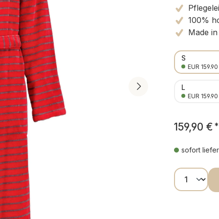
Pflegele
100% ho
Made in
S
EUR 159.90
L
EUR 159.90
159,90 €
*
sofort liefe
Produkt