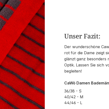
Unser Fazit:
Der wunderschöne Cawö
rot für die Dame zeigt 
glänzt ganz besonders m
Optik. Lassen Sie sich 
begleiten!
CaWö Damen Bademänte
36/38 - S
40/42 - M
44/46 - L