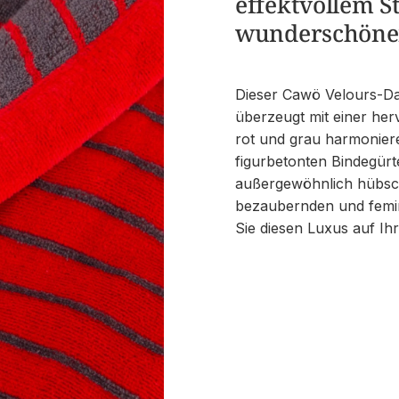
effektvollem S
wunderschönen
Dieser Cawö Velours-Da
überzeugt mit einer herv
rot und grau harmonier
figurbetonten Bindegürt
außergewöhnlich hübs
bezaubernden und femin
Sie diesen Luxus auf Ih