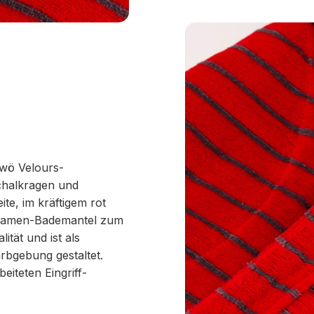
awö Velours-
chalkragen und
te, im kräftigem rot
e Damen-Bademantel zum
ität und ist als
rbgebung gestaltet.
eiteten Eingriff-