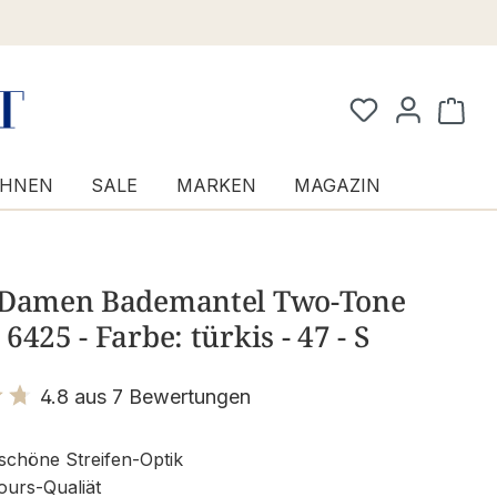
Waren
HNEN
SALE
MARKEN
MAGAZIN
 Damen Bademantel Two-Tone
6425 - Farbe: türkis - 47 - S
4.8 aus 7 Bewertungen
it 4.8 von 5 Sternen
chöne Streifen-Optik
ours-Qualiät