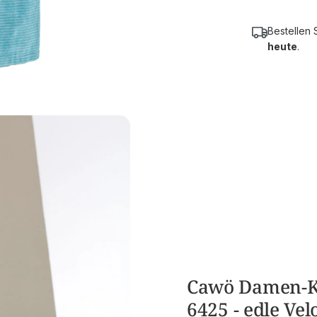
Bestellen 
heute
.
Cawö Damen-K
6425 - edle Vel