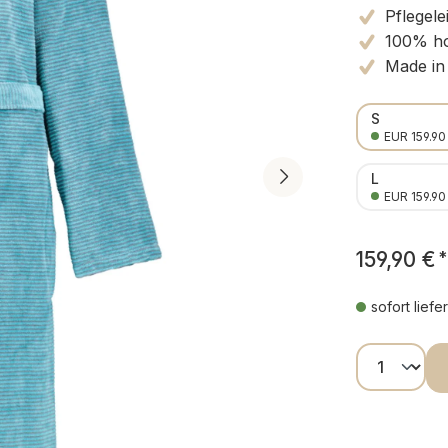
Pflegele
100% ho
Made in
S
EUR 159.90
L
EUR 159.90
159,90 €
*
sofort liefe
Produkt