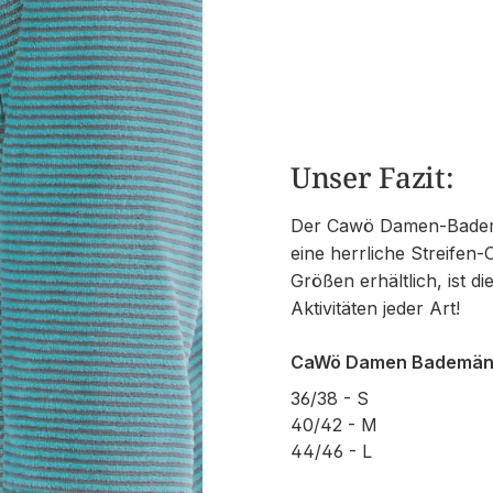
Unser Fazit:
Der Cawö Damen-Badem
eine herrliche Streifen
Größen erhältlich, ist d
Aktivitäten jeder Art!
CaWö Damen Bademänte
36/38 - S
40/42 - M
44/46 - L