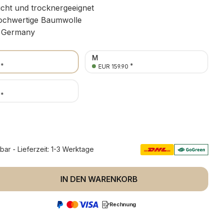
icht und trocknergeeignet
chwertige Baumwolle
 Germany
M
*
*
EUR 159.90
*
rbar - Lieferzeit: 1-3 Werktage
 Anzahl: Gib den gewünschten Wert ein 
IN DEN WARENKORB
Rechnung