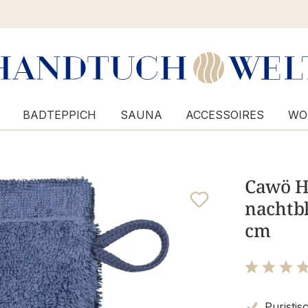
BADTEPPICH
SAUNA
ACCESSOIRES
WO
Cawö H
nachtb
cm
Bewertung m
Puristis