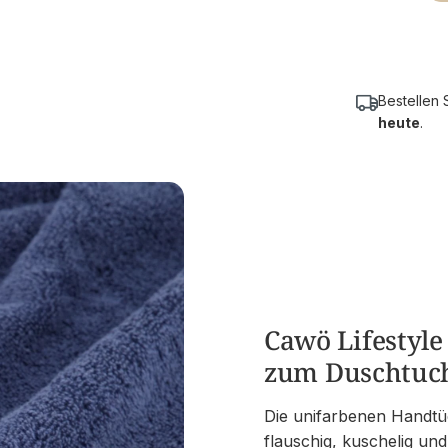
Bestellen 
heute
.
Cawö Lifestyl
zum Duschtuc
Die unifarbenen Handtüc
flauschig, kuschelig und