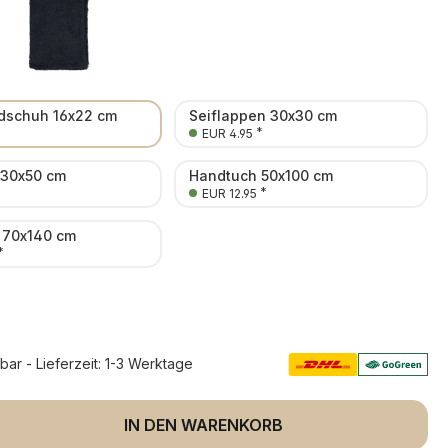
schuh 16x22 cm
Seiflappen 30x30 cm
*
EUR 4.95
 30x50 cm
Handtuch 50x100 cm
*
EUR 12.95
 70x140 cm
*
rbar - Lieferzeit: 1-3 Werktage
 Anzahl: Gib den gewünschten Wert ein 
IN DEN WARENKORB