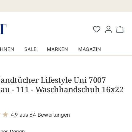
Waren
HNEN
SALE
MARKEN
MAGAZIN
andtücher Lifestyle Uni 7007
lau - 111 - Waschhandschuh 16x22
4.9 aus 64 Bewertungen
it 4.9 von 5 Sternen
ches Design