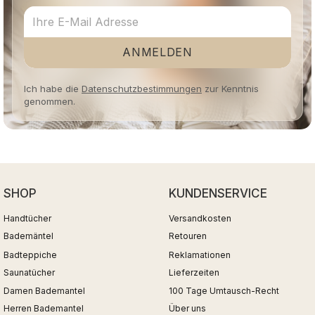
ANMELDEN
Ich habe die
Datenschutzbestimmungen
zur Kenntnis
genommen.
SHOP
KUNDENSERVICE
Handtücher
Versandkosten
Bademäntel
Retouren
Badteppiche
Reklamationen
Saunatücher
Lieferzeiten
Damen Bademantel
100 Tage Umtausch-Recht
Herren Bademantel
Über uns