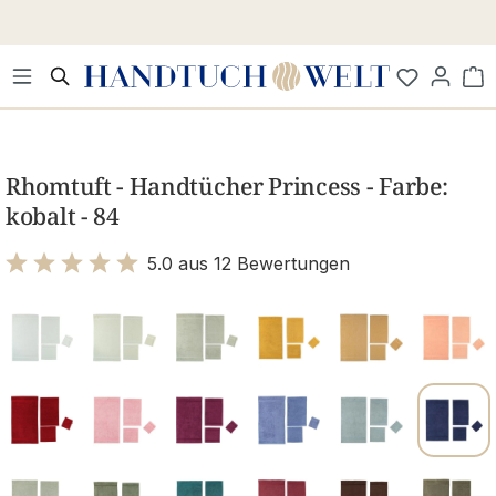
Zum Hauptinhalt springen
Wa
Bildergalerie überspringen
Rhomtuft - Handtücher Princess - Farbe:
kobalt - 84
5.0 aus 12 Bewertungen
Bewertung mit 5 von 5 Sternen