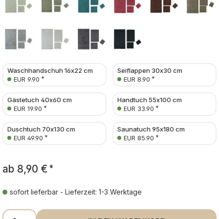
Waschhandschuh 16x22 cm
Seiflappen 30x30 cm
*
*
EUR 9.90
EUR 8.90
Gästetuch 40x60 cm
Handtuch 55x100 cm
*
*
EUR 19.90
EUR 33.90
Duschtuch 70x130 cm
Saunatuch 95x180 cm
*
*
EUR 49.90
EUR 85.90
ab
8,90 €
*
sofort lieferbar - Lieferzeit: 1-3 Werktage
Produkt Anzahl: Gib den gewünschten Wer