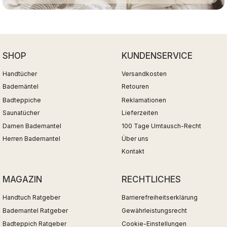
SHOP
KUNDENSERVICE
Handtücher
Versandkosten
Bademäntel
Retouren
Badteppiche
Reklamationen
Saunatücher
Lieferzeiten
Damen Bademantel
100 Tage Umtausch-Recht
Herren Bademantel
Über uns
Kontakt
MAGAZIN
RECHTLICHES
Handtuch Ratgeber
Barrierefreiheitserklärung
Bademantel Ratgeber
Gewährleistungsrecht
Badteppich Ratgeber
Cookie-Einstellungen