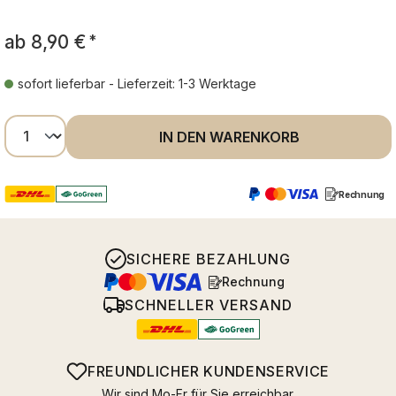
ab
8,90 €
*
sofort lieferbar - Lieferzeit: 1-3 Werktage
Produkt Anzahl: Gib den gewünschten Wer
IN DEN WARENKORB
Rechnung
SICHERE BEZAHLUNG
Rechnung
SCHNELLER VERSAND
FREUNDLICHER KUNDENSERVICE
Wir sind Mo-Fr für Sie erreichbar.