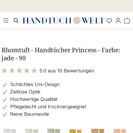
Zum Hauptinhalt springen
Wa
Bildergalerie überspringen
Rhomtuft - Handtücher Princess - Farbe:
jade - 90
5.0 aus 10 Bewertungen
Bewertung mit 5 von 5 Sternen
Schlichtes Uni-Design
Zeitlose Optik
Hochwertige Qualität
Pflegeleicht und trocknergeeignet
Reine Baumwolle