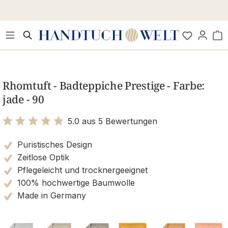
Zum Hauptinhalt springen
Wa
Bildergalerie überspringen
Rhomtuft - Badteppiche Prestige - Farbe:
jade - 90
5.0 aus 5 Bewertungen
Bewertung mit 5 von 5 Sternen
Puristisches Design
Zeitlose Optik
Pflegeleicht und trocknergeeignet
100% hochwertige Baumwolle
Made in Germany