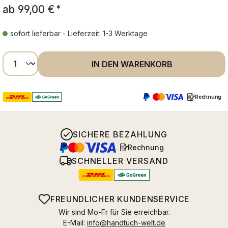
ab
99,00 €
*
sofort lieferbar - Lieferzeit: 1-3 Werktage
Produkt Anzahl: Gib den gewünschten Wer
IN DEN WARENKORB
Rechnung
SICHERE BEZAHLUNG
Rechnung
SCHNELLER VERSAND
FREUNDLICHER KUNDENSERVICE
Wir sind Mo-Fr für Sie erreichbar.
E-Mail:
info@handtuch-welt.de