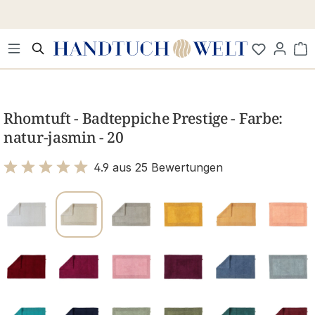
Zum Hauptinhalt springen
Wa
Bildergalerie überspringen
Rhomtuft - Badteppiche Prestige - Farbe:
natur-jasmin - 20
4.9 aus 25 Bewertungen
Bewertung mit 4.9 von 5 Sternen