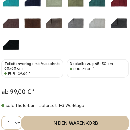
Toilettenvorlage mit Ausschnitt
Deckelbezug 45x50 cm
60x60 cm
*
EUR 99.00
*
EUR 139.00
ab
99,00 €
*
sofort lieferbar - Lieferzeit: 1-3 Werktage
Produkt Anzahl: Gib den gewünschten Wer
IN DEN WARENKORB