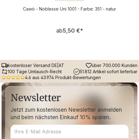
Cawö - Noblesse Uni 1001 - Farbe: 351 - natur
Regulärer Preis:
ab
5,50 €
*
kostenloser Versand DE|AT
über 700.000 Kunden
100 Tage Umtausch-Recht
51.812 Artikel sofort lieferbar
4.6 aus 43.974 Produkt-Bewertungen
Newsletter
Jetzt zum kostenlosen Newsletter anmelden
und beim nächsten Einkauf 10% sparen.