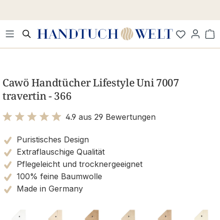
Zum Hauptinhalt springen
Wa
Bildergalerie überspringen
Cawö Handtücher Lifestyle Uni 7007
travertin - 366
4.9 aus 29 Bewertungen
Bewertung mit 4.9 von 5 Sternen
Puristisches Design
Extraflauschige Qualität
Pflegeleicht und trocknergeeignet
100% feine Baumwolle
Made in Germany