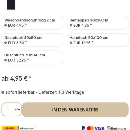
Waschhandschuh 16x22 cm
Seiflappen 30x30 cm
*
*
EUR 4.95
EUR 4.95
Gästetuch 30x50 cm
Handtuch 50x100 cm
*
*
EUR 6.50
EUR 12.95
Duschtuch 70x140 cm
*
EUR 32.95
ab
4,95 €
*
sofort lieferbar - Lieferzeit: 1-3 Werktage
Produkt Anzahl: Gib den gewünschten Wer
IN DEN WARENKORB
Rechnung