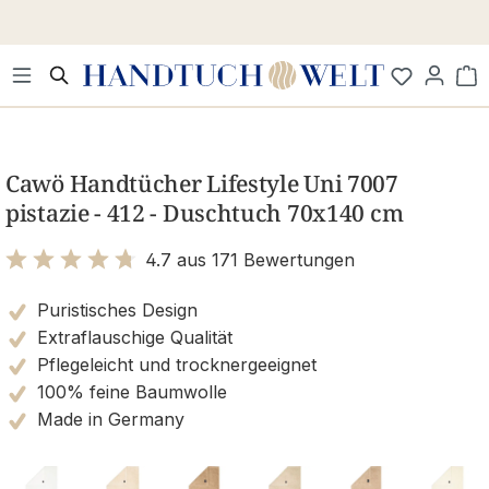
Zum Hauptinhalt springen
Wa
Bildergalerie überspringen
Cawö Handtücher Lifestyle Uni 7007
pistazie - 412 - Duschtuch 70x140 cm
4.7 aus 171 Bewertungen
Bewertung mit 4.7 von 5 Sternen
Puristisches Design
Extraflauschige Qualität
Pflegeleicht und trocknergeeignet
100% feine Baumwolle
Made in Germany