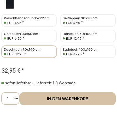
Waschhandschuh 16x22 cm
Seiflappen 30x30 cm
*
*
EUR 4.95
EUR 4.95
Gästetuch 30x50 cm
Handtuch 50x100 cm
*
*
EUR 6.50
EUR 12.95
Duschtuch 70x140 cm
Badetuch 100x160 cm
*
*
EUR 32.95
EUR 47.95
32,95 €
*
sofort lieferbar - Lieferzeit: 1-3 Werktage
Produkt Anzahl: Gib den gewünschten Wer
IN DEN WARENKORB