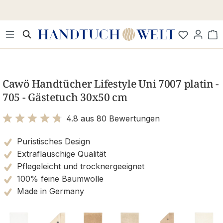
Zum Hauptinhalt springen
Wa
Bildergalerie überspringen
Cawö Handtücher Lifestyle Uni 7007 platin -
705 - Gästetuch 30x50 cm
4.8 aus 80 Bewertungen
Bewertung mit 4.8 von 5 Sternen
Puristisches Design
Extraflauschige Qualität
Pflegeleicht und trocknergeeignet
100% feine Baumwolle
Made in Germany