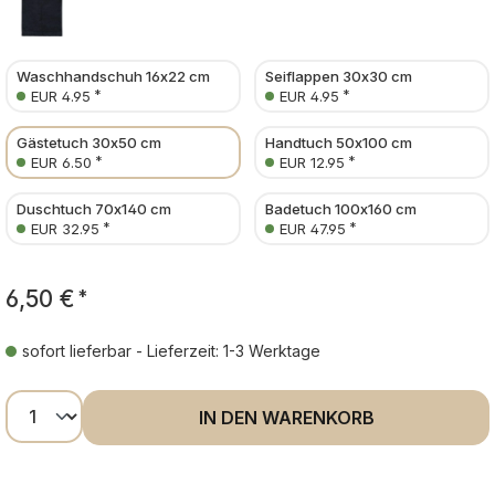
Waschhandschuh 16x22 cm
Seiflappen 30x30 cm
*
*
EUR 4.95
EUR 4.95
Gästetuch 30x50 cm
Handtuch 50x100 cm
*
*
EUR 6.50
EUR 12.95
Duschtuch 70x140 cm
Badetuch 100x160 cm
*
*
EUR 32.95
EUR 47.95
6,50 €
*
sofort lieferbar - Lieferzeit: 1-3 Werktage
Produkt Anzahl: Gib den gewünschten Wer
IN DEN WARENKORB