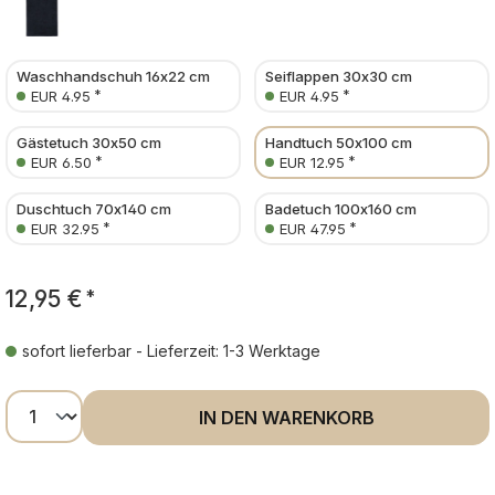
Waschhandschuh 16x22 cm
Seiflappen 30x30 cm
*
*
EUR 4.95
EUR 4.95
Gästetuch 30x50 cm
Handtuch 50x100 cm
*
*
EUR 6.50
EUR 12.95
Duschtuch 70x140 cm
Badetuch 100x160 cm
*
*
EUR 32.95
EUR 47.95
12,95 €
*
sofort lieferbar - Lieferzeit: 1-3 Werktage
Produkt Anzahl: Gib den gewünschten Wer
IN DEN WARENKORB