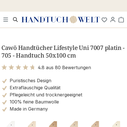
Zum Hauptinhalt springen
Wa
Bildergalerie überspringen
Cawö Handtücher Lifestyle Uni 7007 platin -
705 - Handtuch 50x100 cm
4.8 aus 80 Bewertungen
Bewertung mit 4.8 von 5 Sternen
Puristisches Design
Extraflauschige Qualität
Pflegeleicht und trocknergeeignet
100% feine Baumwolle
Made in Germany