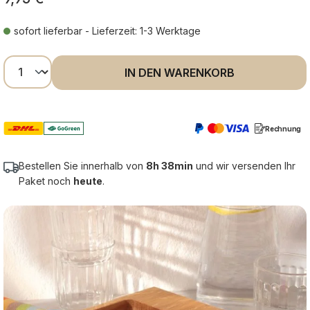
sofort lieferbar - Lieferzeit: 1-3 Werktage
Produkt Anzahl: Gib den gewünschten Wer
IN DEN WARENKORB
Rechnung
Bestellen Sie innerhalb von
8h 38min
und wir versenden Ihr
Paket noch
heute
.