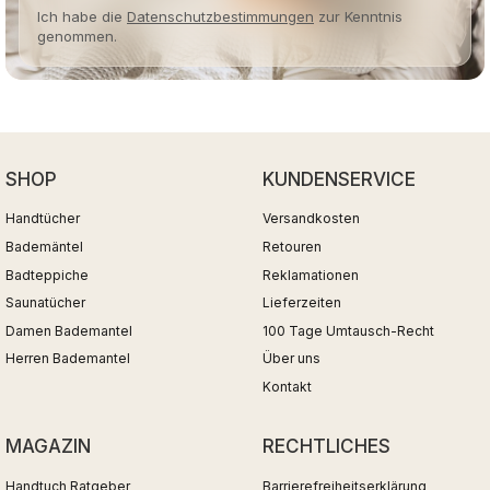
Ich habe die
Datenschutzbestimmungen
zur Kenntnis
genommen.
SHOP
KUNDENSERVICE
Handtücher
Versandkosten
Bademäntel
Retouren
Badteppiche
Reklamationen
Saunatücher
Lieferzeiten
Damen Bademantel
100 Tage Umtausch-Recht
Herren Bademantel
Über uns
Kontakt
MAGAZIN
RECHTLICHES
Handtuch Ratgeber
Barrierefreiheitserklärung