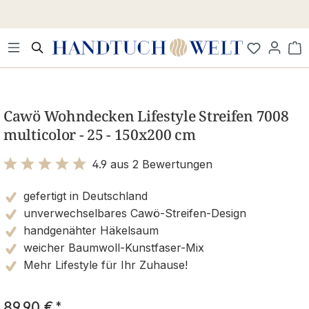
Zum Hauptinhalt springen
Wa
Bildergalerie überspringen
Cawö Wohndecken Lifestyle Streifen 7008
multicolor - 25 - 150x200 cm
4.9 aus 2 Bewertungen
Bewertung mit 4.9 von 5 Sternen
gefertigt in Deutschland
unverwechselbares Cawö-Streifen-Design
handgenähter Häkelsaum
weicher Baumwoll-Kunstfaser-Mix
Mehr Lifestyle für Ihr Zuhause!
89,90 €
*