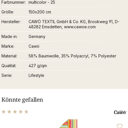
Farbnummer
multicolor - 25
Größe
150x200 cm
Hersteller
CAWÖ TEXTIL GmbH & Co. KG, Brookweg 91, D-
48282 Emsdetten, www.cawoe.com
Made in
Germany
Marke
Cawö
Material
58% Baumwolle, 35% Polyacryl, 7% Polyester
Qualität
427 g/qm
Serie
Lifestyle
Könnte gefallen
Durchschnittliche Bewertung von 4.71 von 5 Sternen