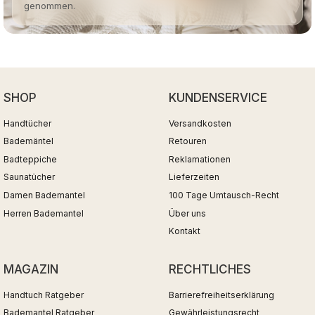
genommen.
SHOP
KUNDENSERVICE
Handtücher
Versandkosten
Bademäntel
Retouren
Badteppiche
Reklamationen
Saunatücher
Lieferzeiten
Damen Bademantel
100 Tage Umtausch-Recht
Herren Bademantel
Über uns
Kontakt
MAGAZIN
RECHTLICHES
Handtuch Ratgeber
Barrierefreiheitserklärung
Bademantel Ratgeber
Gewährleistungsrecht