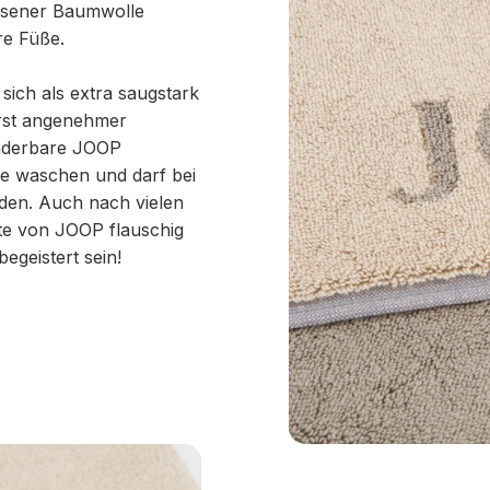
lesener Baumwolle
re Füße.
ich als extra saugstark
erst angenehmer
wunderbare JOOP
ne waschen und darf bei
den. Auch nach vielen
te von JOOP flauschig
egeistert sein!