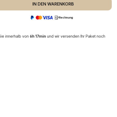
 Anzahl: Gib den gewünschten Wert ein 
IN DEN WARENKORB
Rechnung
Sie innerhalb von
6h 17min
und wir versenden Ihr Paket noch