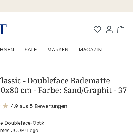
Waren
HNEN
SALE
MARKEN
MAGAZIN
lassic - Doubleface Badematte
50x80 cm - Farbe: Sand/Graphit - 37
4.9 aus 5 Bewertungen
it 4.9 von 5 Sternen
ve Doubleface-Optik
btes JOOP! Logo