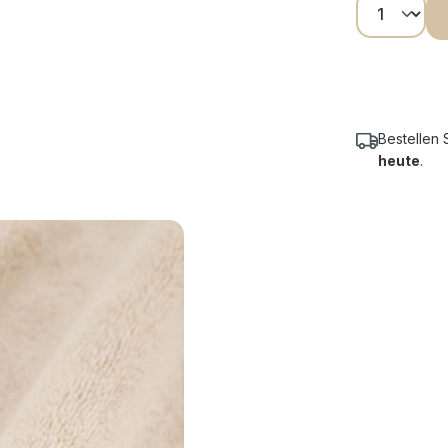
Produkt
Bestellen 
heute
.