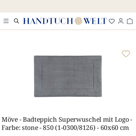
Zum Hauptinhalt springen
Wa
Bildergalerie überspringen
Möve - Badteppich Superwuschel mit Logo -
Farbe: stone - 850 (1-0300/8126) - 60x60 cm