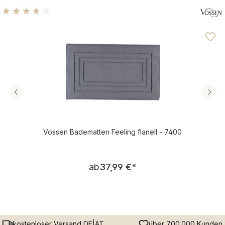
Durchschnittliche Bewertung von 3.69 von 5 Sternen
Vossen Badematten Feeling flanell - 7400
Regulärer Preis:
ab
37,99 €
*
kostenloser Versand DE|AT
über 700.000 Kunden