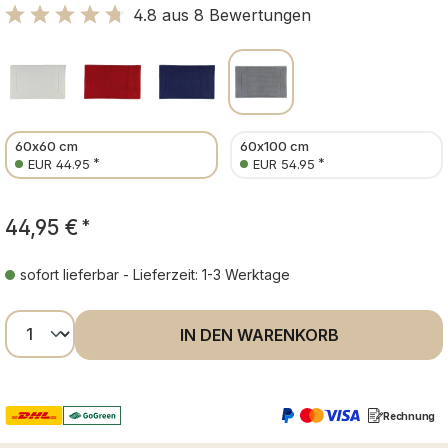
4.8 aus 8 Bewertungen
Bewertung mit 4.8 von 5 Sternen
60x60 cm
60x100 cm
*
*
EUR 44.95
EUR 54.95
44,95 €
*
sofort lieferbar - Lieferzeit: 1-3 Werktage
Produkt Anzahl: Gib den gewünschten Wer
IN DEN WARENKORB
Rechnung