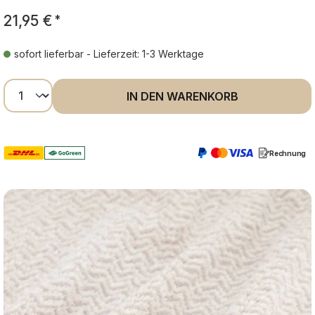
21,95 €
*
sofort lieferbar - Lieferzeit: 1-3 Werktage
Produkt Anzahl: Gib den gewünschten Wer
IN DEN WARENKORB
Rechnung