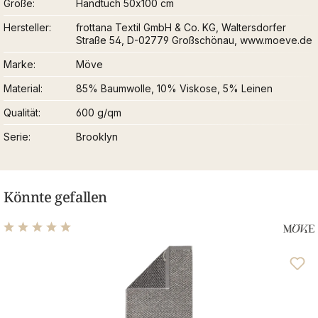
Größe
Handtuch 50x100 cm
Hersteller
frottana Textil GmbH & Co. KG, Waltersdorfer
Straße 54, D-02779 Großschönau, www.moeve.de
Marke
Möve
Material
85% Baumwolle, 10% Viskose, 5% Leinen
Qualität
600 g/qm
Serie
Brooklyn
Könnte gefallen
Durchschnittliche Bewertung von 5 von 5 Sternen