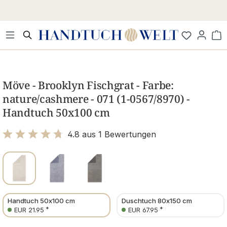
Zum Hauptinhalt springen
Wa
Bildergalerie überspringen
Möve - Brooklyn Fischgrat - Farbe:
nature/cashmere - 071 (1-0567/8970) -
Handtuch 50x100 cm
4.8 aus 1 Bewertungen
Bewertung mit 4.8 von 5 Sternen
Handtuch 50x100 cm
Duschtuch 80x150 cm
*
*
EUR 21.95
EUR 67.95