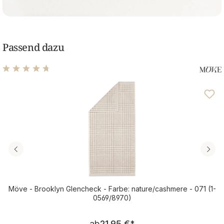
Passend dazu
Durchschnittliche Bewertung von 4.75 von 5 Sternen
Möve - Brooklyn Glencheck - Farbe: nature/cashmere - 071 (1-
0569/8970)
Regulärer Preis:
ab
21,95 €
*