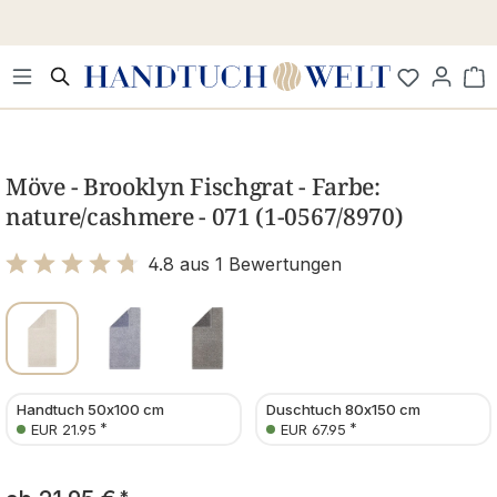
Zum Hauptinhalt springen
Wa
Bildergalerie überspringen
Möve - Brooklyn Fischgrat - Farbe:
nature/cashmere - 071 (1-0567/8970)
4.8 aus 1 Bewertungen
Bewertung mit 4.8 von 5 Sternen
Handtuch 50x100 cm
Duschtuch 80x150 cm
*
*
EUR 21.95
EUR 67.95