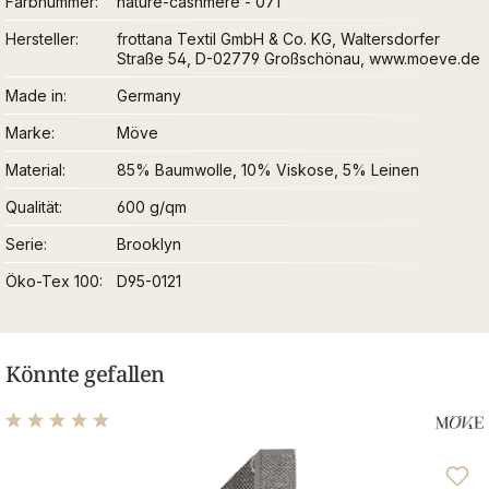
Farbnummer
nature-cashmere - 071
Hersteller
frottana Textil GmbH & Co. KG, Waltersdorfer
Straße 54, D-02779 Großschönau, www.moeve.de
Made in
Germany
Marke
Möve
Material
85% Baumwolle, 10% Viskose, 5% Leinen
Qualität
600 g/qm
Serie
Brooklyn
Öko-Tex 100
D95-0121
Könnte gefallen
Durchschnittliche Bewertung von 5 von 5 Sternen