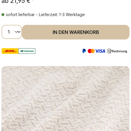
ab
21,95 €
*
sofort lieferbar - Lieferzeit: 1-3 Werktage
Produkt Anzahl: Gib den gewünschten Wer
IN DEN WARENKORB
Rechnung