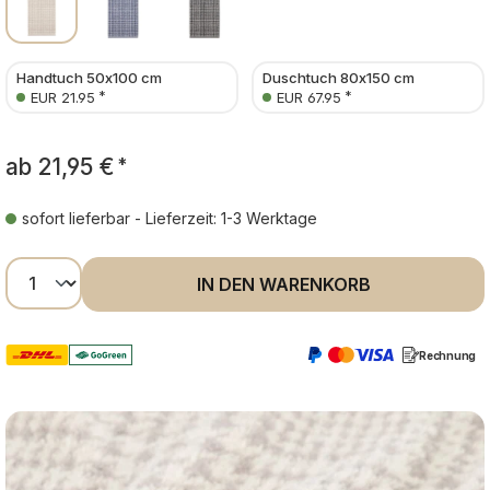
Handtuch 50x100 cm
Duschtuch 80x150 cm
*
*
EUR 21.95
EUR 67.95
ab
21,95 €
*
sofort lieferbar - Lieferzeit: 1-3 Werktage
Produkt Anzahl: Gib den gewünschten Wer
IN DEN WARENKORB
Rechnung