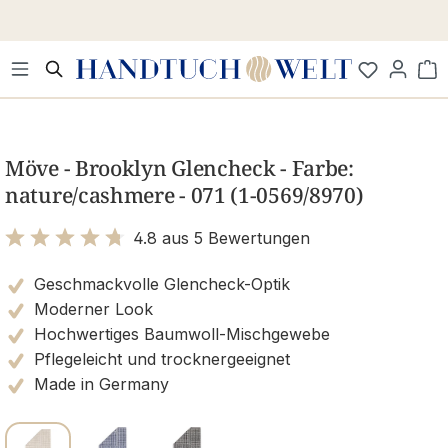
Zum Hauptinhalt springen
Wa
Bildergalerie überspringen
Möve - Brooklyn Glencheck - Farbe:
nature/cashmere - 071 (1-0569/8970)
4.8 aus 5 Bewertungen
Bewertung mit 4.8 von 5 Sternen
Geschmackvolle Glencheck-Optik
Moderner Look
Hochwertiges Baumwoll-Mischgewebe
Pflegeleicht und trocknergeeignet
Made in Germany